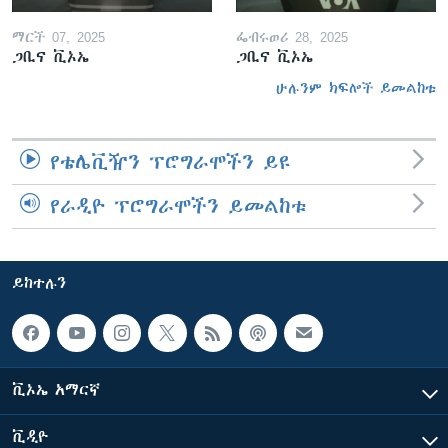
ማርች 07, 2025
ፌብሩወሪ 28, 2025
ጋቢና ቪኦኤ
ጋቢና ቪኦኤ
ሁሉንም ክፍሎች ይመልከቱ
የቴሌቪዥን ፕሮግራሞችን ይዩ
የራዲዮ ፕሮግራሞችን ይመልከቱ
ይከተሉን
ቪኦኤ አማርኛ
ቪዲዮ