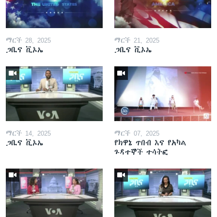
ማርች 28, 2025
ማርች 21, 2025
ጋቢና ቪኦኤ
ጋቢና ቪኦኤ
ማርች 14, 2025
ማርች 07, 2025
ጋቢና ቪኦኤ
የክዋኔ ጥበብ እና የአካል
ጉዳተኞች ተሳትፎ