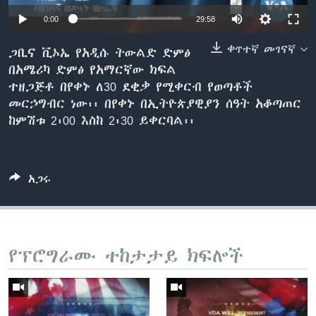
0:00
29:58
ቀጥተኛ መገናኛ
ቋንቋዎች
ጋቢና ቪኦኤ የአዲሱ ትውልድ ድምፅ
በአሜሪካ ድምፅ የአማርኛው ክፍል
ተዘጋጅቶ በየቀኑ ለ30 ደቂቃ የሚቀርብ የወጣቶች
መርኃግብር ነው፡፡ በየቀኑ በኢትዮጵያዊያን ሰዓት አቆጣጠር
ከምሽቱ 2፡00 እስከ 2፡30 ይቀርባል፡፡
አጋሩ
የፕሮግራሙ ተከታታይ ክፍሎች