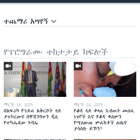
ተጨማሪ አሣየኝ
የፕሮግራሙ ተከታታይ ክፍሎች
ማርች 14, 2025
ማርች 14, 2025
በአፍሪካ የኅይል አቅርቦት ላይ
የቆዳ ላይ ቀላል እብጠት መሰል
ያተኮረውና በዋሽንግተን ዲሲ
ነገሮች እና የቆዳ ቀለምን
የተካሔደው ጉባኤ
የሚለውጡ ምልክቶች ለጤና
ያሳስቡ ይኾን?