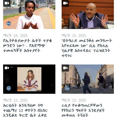
ማርች 14, 2025
ማርች 13, 2025
የኢትዮጵያውያት ሴቶች ጥያቄ
"በትግራይ መፈንቅለ መንግሥት
ምንድን ነው? - የአድማጭ
እየተፈጸመ ነው" ሲሉ የክልሉ
ተመልካቾች አስተያየት
ጊዜያዊ አስተዳደር ፕሬዝደንት
ተናገሩ
ማርች 13, 2025
ማርች 13, 2025
አርቲስት አንዱዓለም ጎሣ
ሩሲያ የተቆጣጠረቻቸውን
ተጨማሪ 13 ቀናትን በእስር
የዩክሬን ግዛቶች እንደያዘች
እንዲቆይ ፍርድ ቤት ፈቀደ
መቀጠል ትሻለች