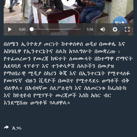
ቋንቋዎች
0:00
5:56
በሰሜን ኢትዮጵያ ጦርነት ከተቀሰቀሰ ወዲህ በመቀሌ እና
አከባቢዋ የኢንተርኔትና ስልክ አገልግሎት በመቋረጡ ፣
የተፈጠረውን የመረጃ ክፍተት ለመሙላት በከተማዋ ሮማናት
አደባባይ ላፕቶፕ እና ተንቀሳቃሽ ስልኮችን በመያዝ
የማህበራዊ ሚዲያ ስክሪን ቅጂ እና በኢንተርኔት የሚተላለፉ
የመገናኛ ብዙን ቪዲዮች በመሸጥ የሚተዳደሩ ወጣቶች ብቅ
ብለዋል። በአብዛኛው ስለፖለቲካ እና ስለጦርነቱ ከፌስቡክ
እና ከዩቲዩብ የሚገኙት መረጃዎች እስከ አስር ብር
እንደሚሸጡ ወጣቶቹ ገልፀዋል።
አጋሩ