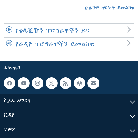
ሁሉንም ክፍሎች ይመልከቱ
የቴሌቪዥን ፕሮግራሞችን ይዩ
የራዲዮ ፕሮግራሞችን ይመልከቱ
ይከተሉን
ቪኦኤ አማርኛ
ቪዲዮ
ድምጽ