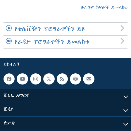
ሁሉንም ክፍሎች ይመልከቱ
የቴሌቪዥን ፕሮግራሞችን ይዩ
የራዲዮ ፕሮግራሞችን ይመልከቱ
ይከተሉን
ቪኦኤ አማርኛ
ቪዲዮ
ድምጽ