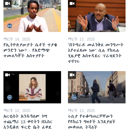
ማርች 14, 2025
ማርች 13, 2025
የኢትዮጵያውያት ሴቶች ጥያቄ
"በትግራይ መፈንቅለ መንግሥት
ምንድን ነው? - የአድማጭ
እየተፈጸመ ነው" ሲሉ የክልሉ
ተመልካቾች አስተያየት
ጊዜያዊ አስተዳደር ፕሬዝደንት
ተናገሩ
ማርች 13, 2025
ማርች 13, 2025
አርቲስት አንዱዓለም ጎሣ
ሩሲያ የተቆጣጠረቻቸውን
ተጨማሪ 13 ቀናትን በእስር
የዩክሬን ግዛቶች እንደያዘች
እንዲቆይ ፍርድ ቤት ፈቀደ
መቀጠል ትሻለች