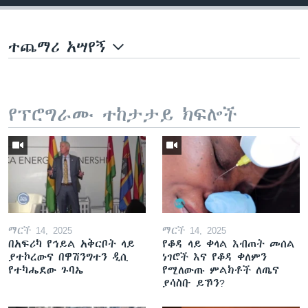
ተጨማሪ አሣየኝ
የፕሮግራሙ ተከታታይ ክፍሎች
ማርች 14, 2025
ማርች 14, 2025
በአፍሪካ የኅይል አቅርቦት ላይ
የቆዳ ላይ ቀላል እብጠት መሰል
ያተኮረውና በዋሽንግተን ዲሲ
ነገሮች እና የቆዳ ቀለምን
የተካሔደው ጉባኤ
የሚለውጡ ምልክቶች ለጤና
ያሳስቡ ይኾን?