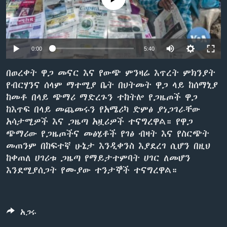
ቋንቋዎች
0:00
5:40
በወረቀት ዋጋ መናር እና የውጭ ምንዛሬ እጥረት ምክንያት
የብርሃንና ሰላም ማተሚያ ቤት በህትመት ዋጋ ላይ ከሰማኒያ
ከመቶ በላይ ጭማሪ ማድረጉን ተከትሎ የጋዜጦች ዋጋ
ከእጥፍ በላይ መጨመሩን የአሜሪካ ድምፅ ያነጋገራቸው
አሳታሚዎች እና ጋዜጣ አዟሪዎች ተናግረዋል። የዋጋ
ጭማሪው የጋዜጦችና መፅሄቶች የገፅ ብዛት እና የስርጭት
መጠንም በከፍተኛ ሁኔታ እንዲቀንስ እያደረገ ሲሆን በዚህ
ከቀጠለ ሀገሪቱ ጋዜጣ የማይታተምባት ሀገር ለመሆን
እንደሚያሰጋት የሙያው ተንታኞች ተናግረዋል።
አጋሩ