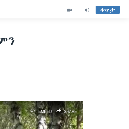
ቀጥታ
 ምን
EMBED
SHARE