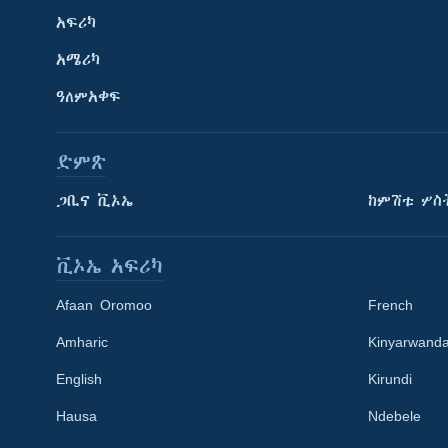
አፍሪካ
አሜሪካ
ዓለምአቀፍ
ድምጽ
ጋቢና ቪኦኤ
ከምሽቱ ሦስ
ቪኦኤ አፍሪካ
Afaan Oromoo
French
Amharic
Kinyarwand
English
Kirundi
Learning English
Hausa
Ndebele
ይከተሉን