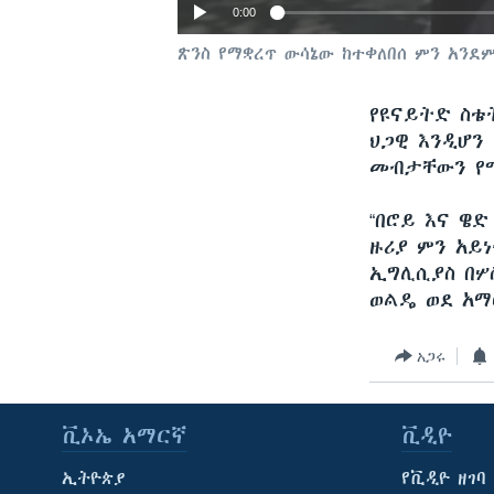
0:00
ጽንስ የማቋረጥ ውሳኔው ከተቀለበሰ ምን አንደ
የዩናይትድ ስቴት
ህጋዊ እንዲሆን
መብታቸውን የ
“በሮይ እና ዌድ
ዙሪያ ምን አይ
ኢግሊሲያስ በሦ
ወልዴ ወደ አ
አጋሩ
ቪኦኤ አማርኛ
ቪዲዮ
ኢትዮጵያ
የቪዲዮ ዘገባ