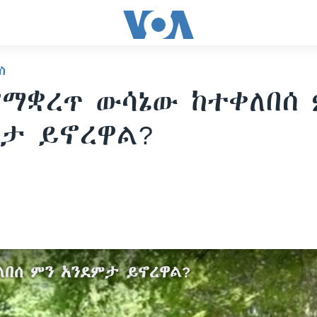
ስ
የማቋረጥ ውሳኔው ከተቀለበሰ
ታ ይኖረዋል?
ለበሰ ምን አንደምታ ይኖረዋል?