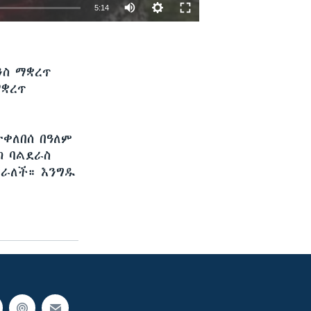
5:14
EMBED
SHARE
ንስ ማቋረጥ
ማቋረጥ
ተቀለበሰ በዓለም
ካ ባልደራስ
ግራለች። እንግዱ