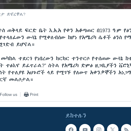
ምታ ይኖረዋል?
ስ ጠቅላይ ፍርድ ቤት እ.አ.አ የቀን አቆጣጠር በ1973 ዓ.ም የፅ
 የተላለፈውን ውሳኔ የሚቀለብሰው ከሆነ የአሜሪካ ሴቶች ፅንስ የ
ሚገድብ ይሆናል።
 መካከል ተደርጎ የነበረውን ክርክር ተንተርሶ የተሰጠው ውሳኔ ከ
ነት ተፅእኖ ይፈጥራል?” ስትል የአሜሪካ ድምፅ ዘጋቢያችን ቬሮኒ
ስት የተለያዩ አህጉሮች ላይ የሚገኙ የለውጥ አቀንቃኞችን አነጋ
ማርኛ መልሶታል።
Follow us
Print
ይከተሉን