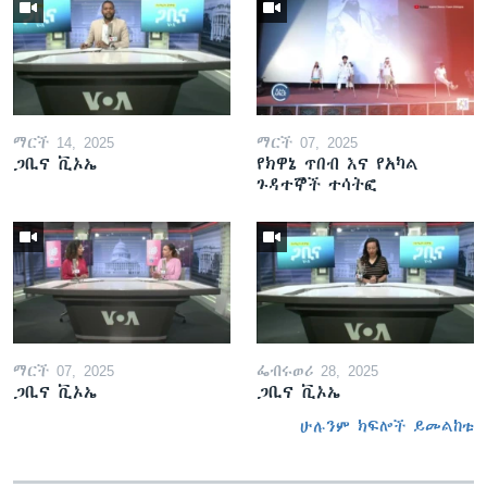
ማርች 14, 2025
ማርች 07, 2025
ጋቢና ቪኦኤ
የክዋኔ ጥበብ እና የአካል
ጉዳተኞች ተሳትፎ
ማርች 07, 2025
ፌብሩወሪ 28, 2025
ጋቢና ቪኦኤ
ጋቢና ቪኦኤ
ሁሉንም ክፍሎች ይመልከቱ