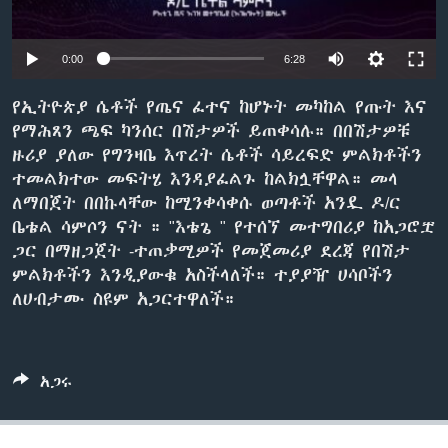
0:00
6:28
ቋንቋዎች
የኢትዮጵያ ሴቶች የጤና ፈተና ከሆኑት መካከል የጡት እና
የማሕጸን ጫፍ ካንሰር በሽታዎች ይጠቀሳሉ። በበሽታዎቹ
ዙሪያ ያለው የግንዛቤ እጥረት ሴቶች ሳይረፍድ ምልክቶችን
ተመልክተው መፍትሄ እንዳያፈልጉ ከልክሏቸዋል። መላ
ለማበጀት በበኩላቸው ከሚንቀሳቀሱ ወጣቶች አንዷ ዶ/ር
ቤቴል ሳምሶን ናት ። "እቴጌ " የተሰኘ መተግበሪያ ከአጋሮቿ
ጋር በማዘጋጀት -ተጠቃሚዎች የመጀመሪያ ደረጃ የበሽታ
ምልክቶችን እንዲያውቁ አስችላለች። ተያያዥ ሀሳቦችን
ለሀብታሙ ስዩም አጋርተዋለች።
አጋሩ