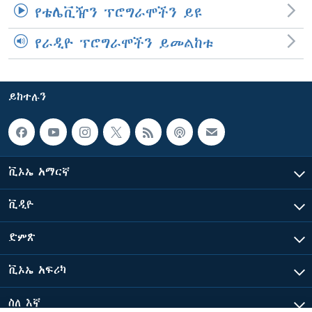
የቴሌቪዥን ፕሮግራሞችን ይዩ
የራዲዮ ፕሮግራሞችን ይመልከቱ
ይከተሉን
ቪኦኤ አማርኛ
ቪዲዮ
ድምጽ
ቪኦኤ አፍሪካ
ስለ እኛ