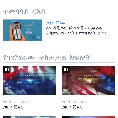
ተመሳሳይ ርእስ
ጋቢና ቪኦኤ
አና ዲጂታል ቴክኖሎጂ - በሪፈራል
ሕክምና መጉላላትን የማስቀረት ውጥን
የፕሮግራሙ ተከታታይ ክፍሎች
ማርች 28, 2025
ማርች 21, 2025
ጋቢና ቪኦኤ
ጋቢና ቪኦኤ