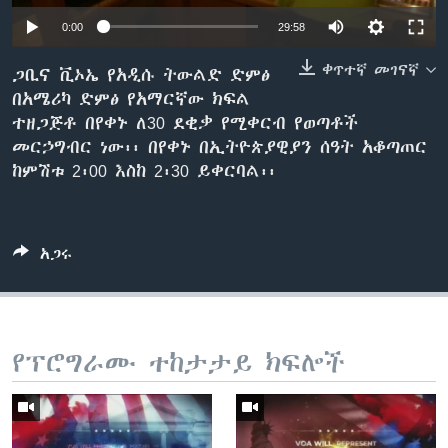
0:00
29:58
ቀጥተኛ መገናኛ
ቋንቋዎች
ጋቢና ቪኦኤ የአዲሱ ትውልድ ድምፅ
በአሜሪካ ድምፅ የአማርኛው ክፍል
ተዘጋጅቶ በየቀኑ ለ30 ደቂቃ የሚቀርብ የወጣቶች
መርኃግብር ነው፡፡ በየቀኑ በኢትዮጵያዊያን ሰዓት አቆጣጠር
ከምሽቱ 2፡00 እስከ 2፡30 ይቀርባል፡፡
አጋሩ
የፕሮግራሙ ተከታታይ ክፍሎች