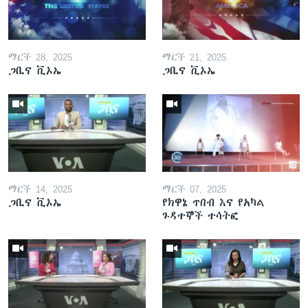
ማርች 28, 2025
ማርች 21, 2025
ጋቢና ቪኦኤ
ጋቢና ቪኦኤ
ማርች 14, 2025
ማርች 07, 2025
ጋቢና ቪኦኤ
የክዋኔ ጥበብ እና የአካል
ጉዳተኞች ተሳትፎ