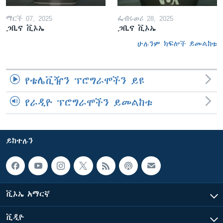
ማርች 07, 2025
ፌብሩወሪ 28, 2025
ጋቢና ቪኦኤ
ጋቢና ቪኦኤ
ሁሉንም ክፍሎች ይመልከቱ
የቴሌቪዥን ፕሮግራሞችን ይዩ
የራዲዮ ፕሮግራሞችን ይመልከቱ
ይከተሉን
ቪኦኤ አማርኛ
ቪዲዮ