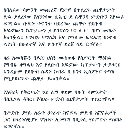
ከባለፈው ሳምንት መጨረሻ ጀምሮ በተደረጉ ጨዋታዎች
ድል ያደረገው የአንጎላው ሲኤፒ ደ ሉዋንዳ ምድቡን እየመራ
ይገኛል። ቡድኑ ትናንት ባደረገው ጨዋተ የደቡብ
አፍሪካውን ኬፕታውን ታይገርስን 90 ለ 61 በሆነ ውጤት
አሸንፏል። የግብጹ ዛማሌክ እና የማሊው ኤፍኤፒ በነጥብ
ልዩነት በሁለተኛ እና ሦስተኛ ደረጃ ላይ ይገኛሉ።
ዛሬ አመሻሹን በዶ/ር ሀሰን ሙስጠፋ የስፖርት ማዕከል
የግብጹ ዛማሌክ እና የደቡብ አፍሪካው ኬፕታውን ታይገርስ
እንዲሁም የደቡብ ሱዳኑ ኮብራ ከ ኮንጎ ኢስፖየር ፉካሽ
የሚያደርጉት ጨዋታ ይጠበቃል።
የአፍሪካ የቅርጫት ኳስ ሊግ ቀደም ባሉት ሳምንታት
በሴኔጋል ዳካር፣ የሳህራ ምድብ ጨዋታዎች ተደርገዋል።
በምድቡ ያየሉ አራት ሀገራት ከናይል ምድብ አሸናፊዎች
ጋር በጎረጎሳዊያኑ ግንቦት አጋማሽ በኪጋሊ የስፖርት ማዕከል
ይገናኛሉ።