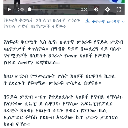
0:00
2:00
የአፍሪካ ቅርጫት ኳስ ሊግ፣ ሁለተኛ ምዕራፍ
ቋንቋዎች
ቀጥተኛ መገናኛ
የናይል ምድብ ጨዋታዎች ተጀመሩ
የአፍሪካ ቅርጫት ኳስ ሊግ፣ ሁለተኛ ምዕራፍ የናይል ምድብ
ጨዋታዎች ቀጥለዋል። በግብጽ ካይሮ በመደረግ ላይ ባሉት
ግጥሚያዎች ከስድስት ሀገራት የመጡ ክለቦች የምድቡ
የበላይ ለመሆን ይፎካከራሉ።
ከዚህ ምድብ የሚመረጡት ሦስት ክለቦች በርዋንዳ ኪጋሊ
በሚደረጉት የፍጻሜው ምዕራፍ ተሳታፊ ይሆናሉ።
በናይል ምድብ ውስጥ የተደለደሉት ክለቦች የግብጹ ዛማሌክ፣
የአንጎላው ሲኤፒ ደ ሉዋንዳ፣ የማሊው ኤፍኤፒ(የፖሊስ
ሰራዊት ክለብ)፣ የደቡብ ሱዳኑ ኮብራ፣ የኮንጎው ቢሲ
ኢስፖይር ፉካሽ፣ የደቡብ አፍሪካው ኬፕ ታውን ታይገርስ
ክለብ ናቸው።