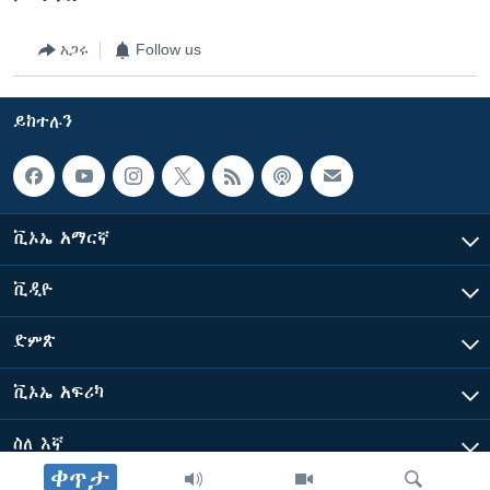
አጋሩ
Follow us
ይከተሉን
ቪኦኤ አማርኛ
ቪዲዮ
ድምጽ
ቪኦኤ አፍሪካ
ስለ እኛ
ቀጥታ