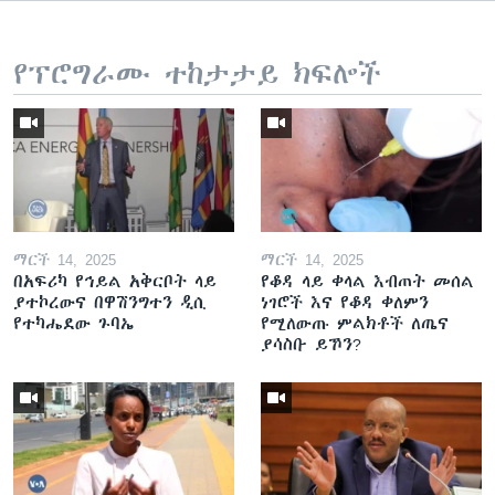
የፕሮግራሙ ተከታታይ ክፍሎች
ማርች 14, 2025
ማርች 14, 2025
በአፍሪካ የኅይል አቅርቦት ላይ
የቆዳ ላይ ቀላል እብጠት መሰል
ያተኮረውና በዋሽንግተን ዲሲ
ነገሮች እና የቆዳ ቀለምን
የተካሔደው ጉባኤ
የሚለውጡ ምልክቶች ለጤና
ያሳስቡ ይኾን?