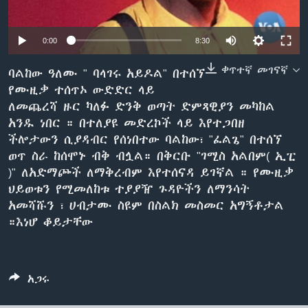
0:00
8:30
ቋንቋዎች
ቀጥተኛ መገናኛ
ባልከው ዓለሙ " ባላገሩ አይዶል" በተሰኘ
የሙዚቃ ተሰጥኦ ውድድር ላይ
ለመጨረሻ ዙር ካለፉ ድንቅ ወጣት ድምጻዊያን መካከል
አንዱ ነበር ። በተለያዩ መድረኮች ላይ እየተጋበዘ
ችሎታውን ሲያዳብር የሰነበተው ባልከው፣ "ፈልጌ" በተሰኘ
ወጥ ስራ ከሰሞኑ ብቅ ብሏል። በቅርቡ "ገሚስ አልበም( ኢፒ
)" ለአድማጮች ለማቅረብም እየተሰናዳ ይገኛል ። የሙዚቃ
ህይወቱን የሚመለከቱ ተያያዥ ጉዳዮችን ለማንሳት
አመሻሹን ፣ ሀብታሙ ስዩም በስልክ መስመር አግኝቶታል
።እነሆ ቆይታቸው
አጋሩ