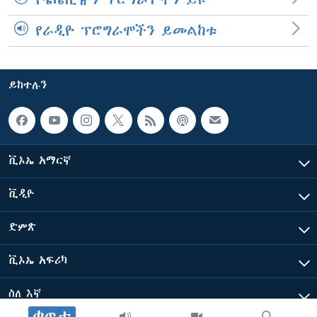
የራዲዮ ፕሮግራሞችን ይመልከቱ
ይከተሉን
ቪኦኤ አማርኛ
ቪዲዮ
ድምጽ
ቪኦኤ አፍሪካ
ስለ እኛ
ቀጥታ