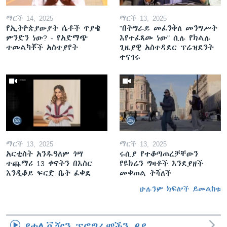
ማርች 14, 2025
ማርች 13, 2025
የኢትዮጵያውያት ሴቶች ጥያቄ
"በትግራይ መፈንቅለ መንግሥት
ምንድን ነው? - የአድማጭ
እየተፈጸመ ነው" ሲሉ የክልሉ
ተመልካቾች አስተያየት
ጊዜያዊ አስተዳደር ፕሬዝደንት
ተናገሩ
ማርች 13, 2025
ማርች 13, 2025
አርቲስት አንዱዓለም ጎሣ
ሩሲያ የተቆጣጠረቻቸውን
ተጨማሪ 13 ቀናትን በእስር
የዩክሬን ግዛቶች እንደያዘች
እንዲቆይ ፍርድ ቤት ፈቀደ
መቀጠል ትሻለች
ሁሉንም ክፍሎች ይመልከቱ
የቴሌቪዥን ፕሮግራሞችን ይዩ