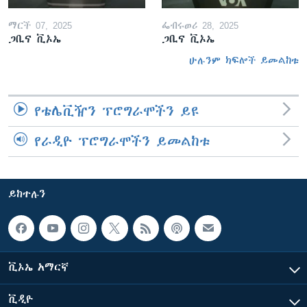
ማርች 07, 2025
ፌብሩወሪ 28, 2025
ጋቢና ቪኦኤ
ጋቢና ቪኦኤ
ሁሉንም ክፍሎች ይመልከቱ
የቴሌቪዥን ፕሮግራሞችን ይዩ
የራዲዮ ፕሮግራሞችን ይመልከቱ
ይከተሉን
ቪኦኤ አማርኛ
ቪዲዮ