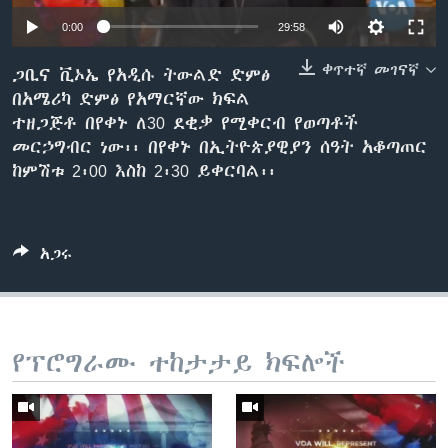
0:00
29:58
ቀጥተኛ መገናኛ
ቋንቋዎች
ጋቢና ቪኦኤ የአዲሱ ትውልድ ድምፅ
በአሜሪካ ድምፅ የአማርኛው ክፍል
ተዘጋጅቶ በየቀኑ ለ30 ደቂቃ የሚቀርብ የወጣቶች
መርኃግብር ነው፡፡ በየቀኑ በኢትዮጵያዊያን ሰዓት አቆጣጠር
ከምሽቱ 2፡00 እስከ 2፡30 ይቀርባል፡፡
አጋሩ
የፕሮግራሙ ተከታታይ ክፍሎች