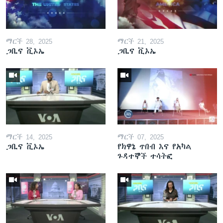
ማርች 28, 2025
ማርች 21, 2025
ጋቢና ቪኦኤ
ጋቢና ቪኦኤ
ማርች 14, 2025
ማርች 07, 2025
ጋቢና ቪኦኤ
የክዋኔ ጥበብ እና የአካል
ጉዳተኞች ተሳትፎ