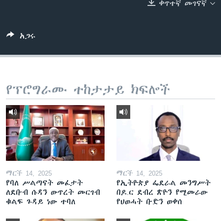
ቀጥተኛ መገናኛ
ቋንቋዎች
አጋሩ
የፕሮግራሙ ተከታታይ ክፍሎች
ማርች 14, 2025
ማርች 14, 2025
የባለ ሥልጣናት መፈታት
የኢትዮጵያ ፌደራል መንግሥት
ለደቡብ ሱዳን ውጥረት መርገብ
በዶ.ር ደብረ ጽዮን የሚመራው
ቁልፍ ጉዳይ ነው ተባለ
የህወሓት ቡድን ወቀሰ