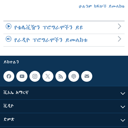
ሁሉንም ክፍሎች ይመልከቱ
የቴሌቪዥን ፕሮግራሞችን ይዩ
የራዲዮ ፕሮግራሞችን ይመልከቱ
ይከተሉን
ቪኦኤ አማርኛ
ቪዲዮ
ድምጽ