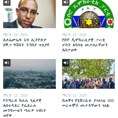
ማርች 14, 2025
ማርች 13, 2025
አይኤምኤፍ እና ኢትዮጵያ
የቦሮ ዴሞክራሲያዊ ፓርቲ
በዋጋ ግሽበት ትንበያ ተለያዩ
ሦስት አባላቱ መታሰራቸውን
አስታወቀ
ማርች 12, 2025
ማርች 12, 2025
የትግራይ ክልል ጊዜያዊ
በሐዋሳ ዩኒቨርሲቲ ያገለገሉ 800
አስተዳደር የፌደራል
ሠራተኞች መታዳቸውን ገለጹ
መንግሥቱን ጣልቃ ገብነት
ጠየቀ