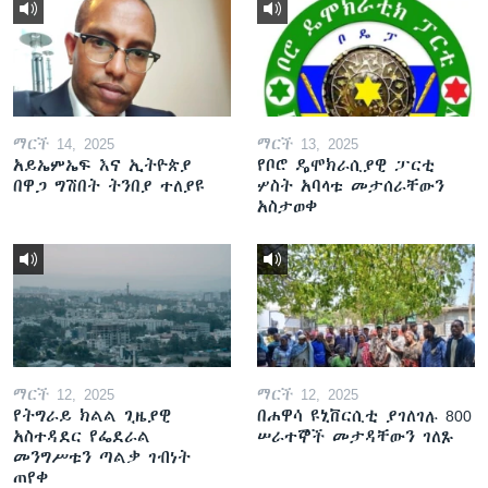
ማርች 14, 2025
ማርች 13, 2025
አይኤምኤፍ እና ኢትዮጵያ
የቦሮ ዴሞክራሲያዊ ፓርቲ
በዋጋ ግሽበት ትንበያ ተለያዩ
ሦስት አባላቱ መታሰራቸውን
አስታወቀ
ማርች 12, 2025
ማርች 12, 2025
የትግራይ ክልል ጊዜያዊ
በሐዋሳ ዩኒቨርሲቲ ያገለገሉ 800
አስተዳደር የፌደራል
ሠራተኞች መታዳቸውን ገለጹ
መንግሥቱን ጣልቃ ገብነት
ጠየቀ