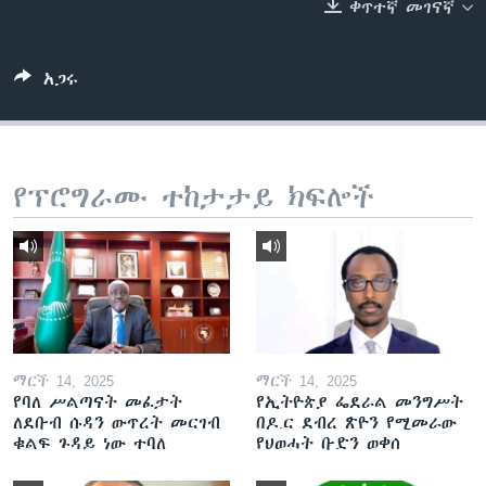
ቀጥተኛ መገናኛ
ቋንቋዎች
አጋሩ
የፕሮግራሙ ተከታታይ ክፍሎች
ማርች 14, 2025
ማርች 14, 2025
የባለ ሥልጣናት መፈታት
የኢትዮጵያ ፌደራል መንግሥት
ለደቡብ ሱዳን ውጥረት መርገብ
በዶ.ር ደብረ ጽዮን የሚመራው
ቁልፍ ጉዳይ ነው ተባለ
የህወሓት ቡድን ወቀሰ