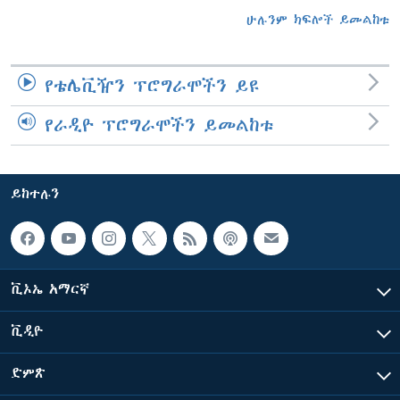
ሁሉንም ክፍሎች ይመልከቱ
የቴሌቪዥን ፕሮግራሞችን ይዩ
የራዲዮ ፕሮግራሞችን ይመልከቱ
ይከተሉን
ቪኦኤ አማርኛ
ቪዲዮ
ድምጽ