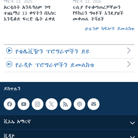
ማርች 13, 2025
ማርች 13, 2025
አርቲስት አንዱዓለም ጎሣ
ሩሲያ የተቆጣጠረቻቸውን
ተጨማሪ 13 ቀናትን በእስር
የዩክሬን ግዛቶች እንደያዘች
እንዲቆይ ፍርድ ቤት ፈቀደ
መቀጠል ትሻለች
ሁሉንም ክፍሎች ይመልከቱ
የቴሌቪዥን ፕሮግራሞችን ይዩ
የራዲዮ ፕሮግራሞችን ይመልከቱ
ይከተሉን
ቪኦኤ አማርኛ
ቪዲዮ