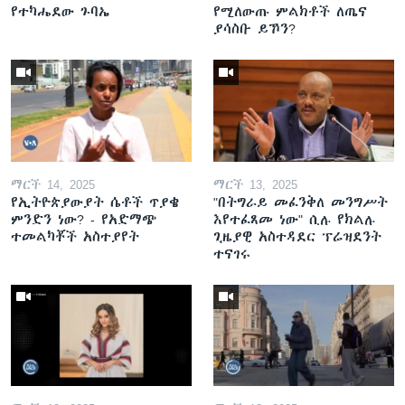
የተካሔደው ጉባኤ
የሚለውጡ ምልክቶች ለጤና
ያሳስቡ ይኾን?
ማርች 14, 2025
ማርች 13, 2025
የኢትዮጵያውያት ሴቶች ጥያቄ
"በትግራይ መፈንቅለ መንግሥት
ምንድን ነው? - የአድማጭ
እየተፈጸመ ነው" ሲሉ የክልሉ
ተመልካቾች አስተያየት
ጊዜያዊ አስተዳደር ፕሬዝደንት
ተናገሩ