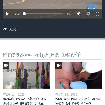
0:00
4:27
ቋንቋዎች
አጋሩ
የፕሮግራሙ ተከታታይ ክፍሎች
ማርች 14, 2025
ማርች 14, 2025
በአፍሪካ የኅይል አቅርቦት ላይ
የቆዳ ላይ ቀላል እብጠት መሰል
ያተኮረውና በዋሽንግተን ዲሲ
ነገሮች እና የቆዳ ቀለምን