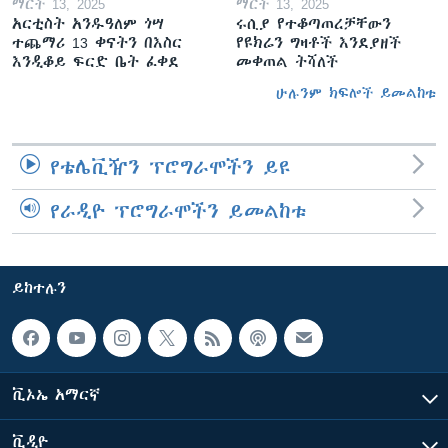
ማርች 13, 2025
ማርች 13, 2025
አርቲስት አንዱዓለም ጎሣ
ሩሲያ የተቆጣጠረቻቸውን
ተጨማሪ 13 ቀናትን በእስር
የዩክሬን ግዛቶች እንደያዘች
እንዲቆይ ፍርድ ቤት ፈቀደ
መቀጠል ትሻለች
ሁሉንም ክፍሎች ይመልከቱ
የቴሌቪዥን ፕሮግራሞችን ይዩ
የራዲዮ ፕሮግራሞችን ይመልከቱ
ይከተሉን
ቪኦኤ አማርኛ
ቪዲዮ