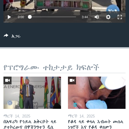
0:00
3:44
ቋንቋዎች
አጋሩ
የፕሮግራሙ ተከታታይ ክፍሎች
ማርች 14, 2025
ማርች 14, 2025
በአፍሪካ የኅይል አቅርቦት ላይ
የቆዳ ላይ ቀላል እብጠት መሰል
ያተኮረውና በዋሽንግተን ዲሲ
ነገሮች እና የቆዳ ቀለምን