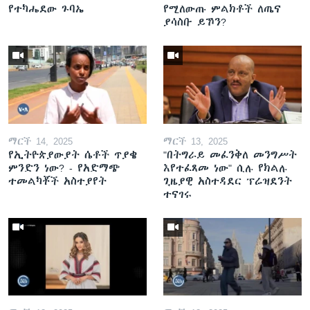
የተካሔደው ጉባኤ
የሚለውጡ ምልክቶች ለጤና
ያሳስቡ ይኾን?
ማርች 14, 2025
ማርች 13, 2025
የኢትዮጵያውያት ሴቶች ጥያቄ
"በትግራይ መፈንቅለ መንግሥት
ምንድን ነው? - የአድማጭ
እየተፈጸመ ነው" ሲሉ የክልሉ
ተመልካቾች አስተያየት
ጊዜያዊ አስተዳደር ፕሬዝደንት
ተናገሩ