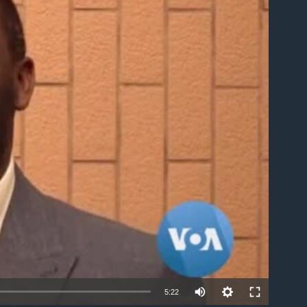
able
5:22