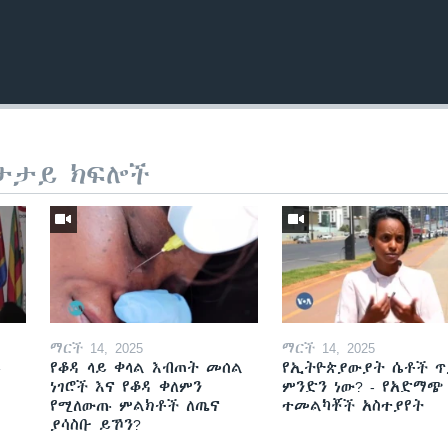
ታታይ ክፍሎች
ማርች 14, 2025
ማርች 14, 2025
ይ
የቆዳ ላይ ቀላል እብጠት መሰል
የኢትዮጵያውያት ሴቶች ጥ
ነገሮች እና የቆዳ ቀለምን
ምንድን ነው? - የአድማጭ
የሚለውጡ ምልክቶች ለጤና
ተመልካቾች አስተያየት
ያሳስቡ ይኾን?