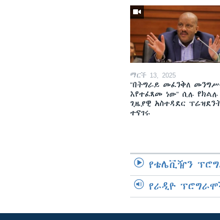
ማርች 13, 2025
"በትግራይ መፈንቅለ መንግሥ
እየተፈጸመ ነው" ሲሉ የክልሉ
ጊዜያዊ አስተዳደር ፕሬዝደን
ተናገሩ
የቴሌቪዥን ፕሮግ
የራዲዮ ፕሮግራሞ