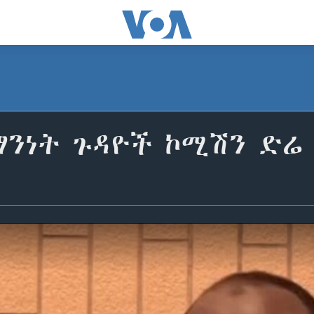
ማንነት ጉዳዮች ኮሚሽን ድሬ 