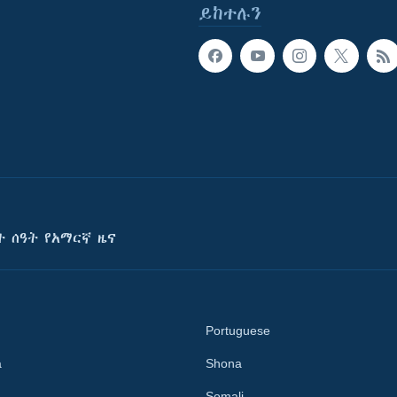
ይከተሉን
ት ሰዓት የአማርኛ ዜና
Portuguese
a
Shona
Somali