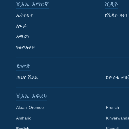
ቪኦኤ አማርኛ
ቪዲዮ
ኢትዮጵያ
የቪዲዮ ዘገባ
አፍሪካ
አሜሪካ
ዓለምአቀፍ
ድምጽ
ጋቢና ቪኦኤ
ከምሽቱ ሦስ
ቪኦኤ አፍሪካ
Afaan Oromoo
French
Amharic
Kinyarwand
English
Kirundi