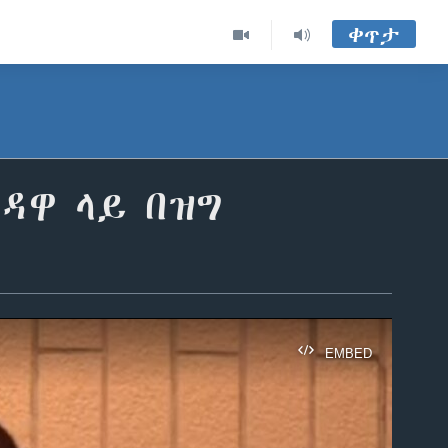
ቀጥታ
ዳዋ ላይ በዝግ
EMBED