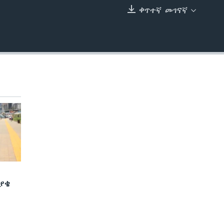
ቀጥተኛ መገናኛ
EMBED
ያቄ