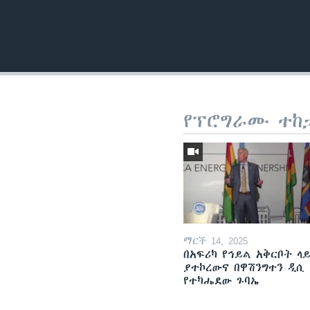
የፕሮግራሙ ተከ
ማርች 14, 2025
በአፍሪካ የኅይል አቅርቦት ላ
ያተኮረውና በዋሽንግተን ዲሲ
የተካሔደው ጉባኤ