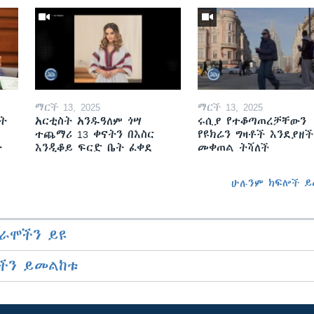
ማርች 13, 2025
ማርች 13, 2025
ት
አርቲስት አንዱዓለም ጎሣ
ሩሲያ የተቆጣጠረቻቸውን
ተጨማሪ 13 ቀናትን በእስር
የዩክሬን ግዛቶች እንደያዘች
ት
እንዲቆይ ፍርድ ቤት ፈቀደ
መቀጠል ትሻለች
ሁሉንም ክፍሎች ይ
ራሞችን ይዩ
ችን ይመልከቱ