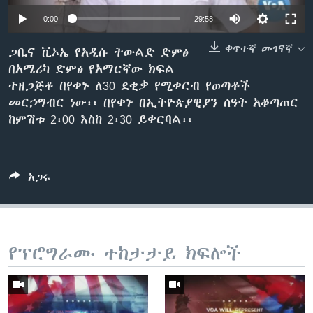
0:00
29:58
ቀጥተኛ መገናኛ
ቋንቋዎች
ጋቢና ቪኦኤ የአዲሱ ትውልድ ድምፅ
በአሜሪካ ድምፅ የአማርኛው ክፍል
ተዘጋጅቶ በየቀኑ ለ30 ደቂቃ የሚቀርብ የወጣቶች
መርኃግብር ነው፡፡ በየቀኑ በኢትዮጵያዊያን ሰዓት አቆጣጠር
ከምሽቱ 2፡00 እስከ 2፡30 ይቀርባል፡፡
አጋሩ
የፕሮግራሙ ተከታታይ ክፍሎች