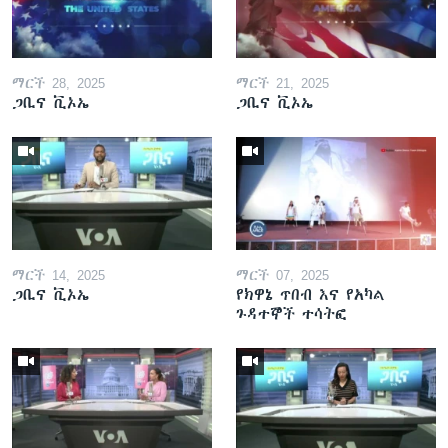
ማርች 28, 2025
ማርች 21, 2025
ጋቢና ቪኦኤ
ጋቢና ቪኦኤ
ማርች 14, 2025
ማርች 07, 2025
ጋቢና ቪኦኤ
የክዋኔ ጥበብ እና የአካል
ጉዳተኞች ተሳትፎ