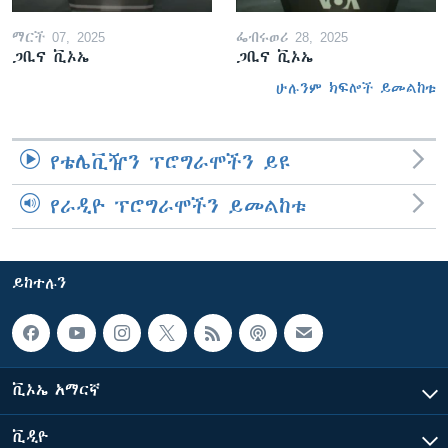
ማርች 07, 2025
ፌብሩወሪ 28, 2025
ጋቢና ቪኦኤ
ጋቢና ቪኦኤ
ሁሉንም ክፍሎች ይመልከቱ
የቴሌቪዥን ፕሮግራሞችን ይዩ
የራዲዮ ፕሮግራሞችን ይመልከቱ
ይከተሉን
ቪኦኤ አማርኛ
ቪዲዮ