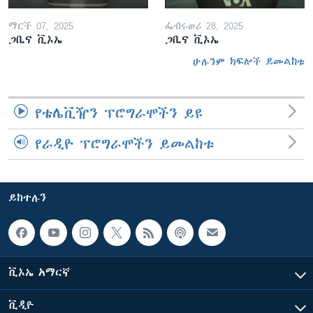
ማርች 07, 2025
ፌብሩወሪ 28, 2025
ጋቢና ቪኦኤ
ጋቢና ቪኦኤ
ሁሉንም ክፍሎች ይመልከቱ
የቴሌቪዥን ፕሮግራሞችን ይዩ
የራዲዮ ፕሮግራሞችን ይመልከቱ
ይከተሉን
ቪኦኤ አማርኛ
ቪዲዮ