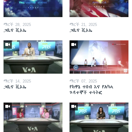
ማርች 28, 2025
ማርች 21, 2025
ጋቢና ቪኦኤ
ጋቢና ቪኦኤ
ማርች 14, 2025
ማርች 07, 2025
ጋቢና ቪኦኤ
የክዋኔ ጥበብ እና የአካል
ጉዳተኞች ተሳትፎ