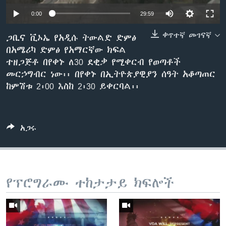
0:00
29:59
ቀጥተኛ መገናኛ
ቋንቋዎች
ጋቢና ቪኦኤ የአዲሱ ትውልድ ድምፅ
በአሜሪካ ድምፅ የአማርኛው ክፍል
ተዘጋጅቶ በየቀኑ ለ30 ደቂቃ የሚቀርብ የወጣቶች
መርኃግብር ነው፡፡ በየቀኑ በኢትዮጵያዊያን ሰዓት አቆጣጠር
ከምሽቱ 2፡00 እስከ 2፡30 ይቀርባል፡፡
አጋሩ
የፕሮግራሙ ተከታታይ ክፍሎች