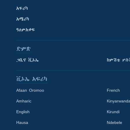
አፍሪካ
አሜሪካ
ዓለምአቀፍ
ድምጽ
ጋቢና ቪኦኤ
ከምሽቱ ሦስ
ቪኦኤ አፍሪካ
Afaan Oromoo
French
Amharic
Kinyarwand
English
Kirundi
Learning English
Hausa
Ndebele
ይከተሉን