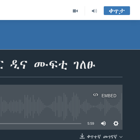
ቀጥታ
በር ዲና ሙፍቲ ገለፁ
EMBED
able
5:59
ቀጥተኛ መገናኛ