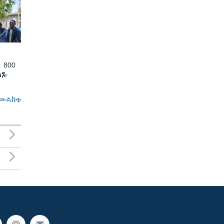
 800
ለጹ
መልከቱ