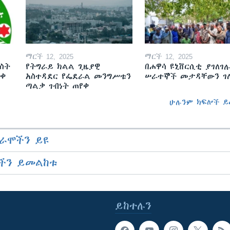
ማርች 12, 2025
ማርች 12, 2025
ስት
የትግራይ ክልል ጊዜያዊ
በሐዋሳ ዩኒቨርሲቲ ያገለገሉ
ወቀ
አስተዳደር የፌደራል መንግሥቱን
ሠራተኞች መታዳቸውን ገ
ጣልቃ ገብነት ጠየቀ
ሁሉንም ክፍሎች ይ
ራሞችን ይዩ
ችን ይመልከቱ
ይከተሉን