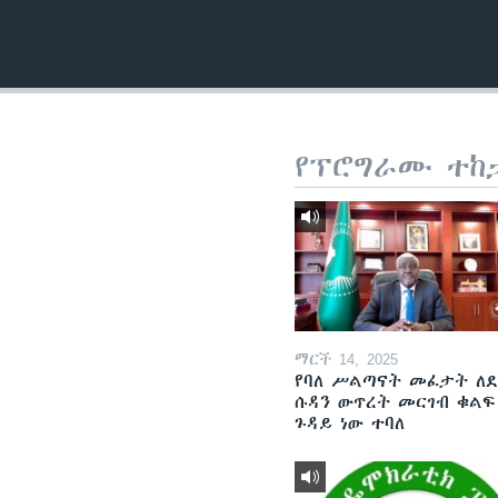
የፕሮግራሙ ተከ
ማርች 14, 2025
የባለ ሥልጣናት መፈታት ለ
ሱዳን ውጥረት መርገብ ቁልፍ
ጉዳይ ነው ተባለ