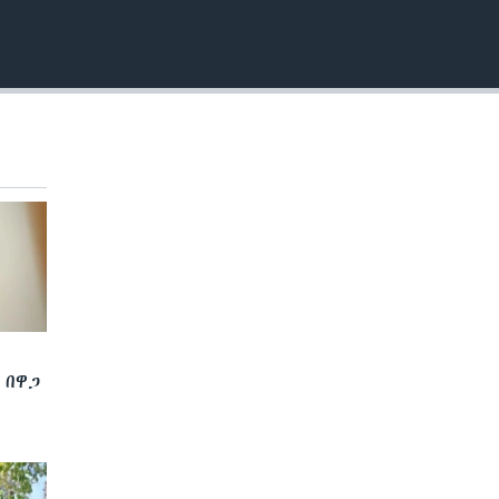
EMBED
 በዋጋ