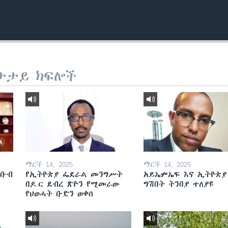
ታታይ ክፍሎች
ማርች 14, 2025
ማርች 14, 2025
ደቡብ
የኢትዮጵያ ፌደራል መንግሥት
አይኤምኤፍ እና ኢትዮጵያ
በዶ.ር ደብረ ጽዮን የሚመራው
ግሽበት ትንበያ ተለያዩ
የህወሓት ቡድን ወቀሰ