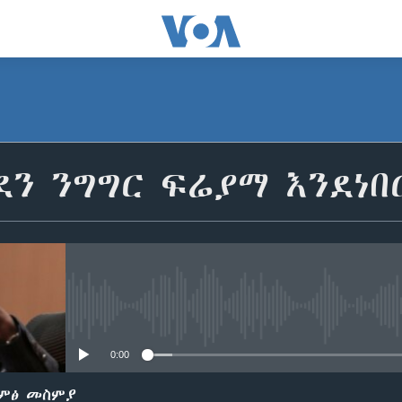
ደን ንግግር ፍሬያማ እንደነ
No media source currently avail
0:00
ድምፅ መስምያ