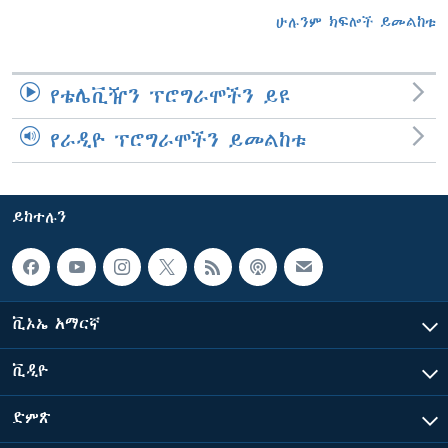
ሁሉንም ክፍሎች ይመልከቱ
የቴሌቪዥን ፕሮግራሞችን ይዩ
የራዲዮ ፕሮግራሞችን ይመልከቱ
ይከተሉን
ቪኦኤ አማርኛ
ቪዲዮ
ድምጽ