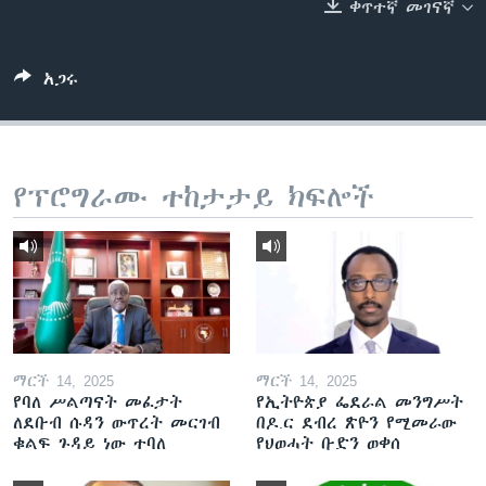
ቀጥተኛ መገናኛ
ቋንቋዎች
አጋሩ
የፕሮግራሙ ተከታታይ ክፍሎች
ማርች 14, 2025
ማርች 14, 2025
የባለ ሥልጣናት መፈታት
የኢትዮጵያ ፌደራል መንግሥት
ለደቡብ ሱዳን ውጥረት መርገብ
በዶ.ር ደብረ ጽዮን የሚመራው
ቁልፍ ጉዳይ ነው ተባለ
የህወሓት ቡድን ወቀሰ