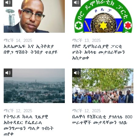
ማርች 14, 2025
ማርች 13, 2025
አይኤምኤፍ እና ኢትዮጵያ
የቦሮ ዴሞክራሲያዊ ፓርቲ
በዋጋ ግሽበት ትንበያ ተለያዩ
ሦስት አባላቱ መታሰራቸውን
አስታወቀ
ማርች 12, 2025
ማርች 12, 2025
የትግራይ ክልል ጊዜያዊ
በሐዋሳ ዩኒቨርሲቲ ያገለገሉ 800
አስተዳደር የፌደራል
ሠራተኞች መታዳቸውን ገለጹ
መንግሥቱን ጣልቃ ገብነት
ጠየቀ