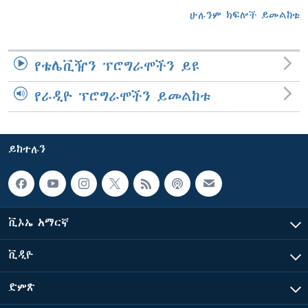
ሁሉንም ክፍሎች ይመልከቱ
የቴሌቪዥን ፕሮግራሞችን ይዩ
የራዲዮ ፕሮግራሞችን ይመልከቱ
ይከተሉን
ቪኦኤ አማርኛ
ቪዲዮ
ድምጽ