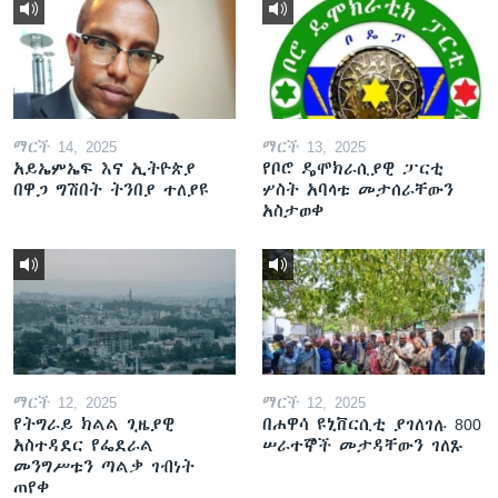
ማርች 14, 2025
ማርች 13, 2025
አይኤምኤፍ እና ኢትዮጵያ
የቦሮ ዴሞክራሲያዊ ፓርቲ
በዋጋ ግሽበት ትንበያ ተለያዩ
ሦስት አባላቱ መታሰራቸውን
አስታወቀ
ማርች 12, 2025
ማርች 12, 2025
የትግራይ ክልል ጊዜያዊ
በሐዋሳ ዩኒቨርሲቲ ያገለገሉ 800
አስተዳደር የፌደራል
ሠራተኞች መታዳቸውን ገለጹ
መንግሥቱን ጣልቃ ገብነት
ጠየቀ