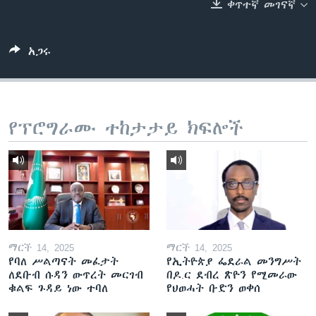
ቀጥተኛ መገናኛ
ቋንቋዎች
አጋሩ
የፕሮግራሙ ተከታታይ ክፍሎች
ማርች 14, 2025
ማርች 14, 2025
የባለ ሥልጣናት መፈታት
የኢትዮጵያ ፌደራል መንግሥት
ለደቡብ ሱዳን ውጥረት መርገብ
በዶ.ር ደብረ ጽዮን የሚመራው
ቁልፍ ጉዳይ ነው ተባለ
የህወሓት ቡድን ወቀሰ