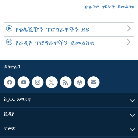
ሁሉንም ክፍሎች ይመልከቱ
የቴሌቪዥን ፕሮግራሞችን ይዩ
የራዲዮ ፕሮግራሞችን ይመልከቱ
ይከተሉን
ቪኦኤ አማርኛ
ቪዲዮ
ድምጽ