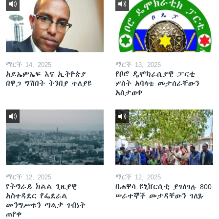
ማርች 14, 2025
ማርች 13, 2025
አይኤምኤፍ እና ኢትዮጵያ
የቦሮ ዴሞክራሲያዊ ፓርቲ
በዋጋ ግሽበት ትንበያ ተለያዩ
ሦስት አባላቱ መታሰራቸውን
አስታወቀ
ማርች 12, 2025
ማርች 12, 2025
የትግራይ ክልል ጊዜያዊ
በሐዋሳ ዩኒቨርሲቲ ያገለገሉ 800
አስተዳደር የፌደራል
ሠራተኞች መታዳቸውን ገለጹ
መንግሥቱን ጣልቃ ገብነት
ጠየቀ