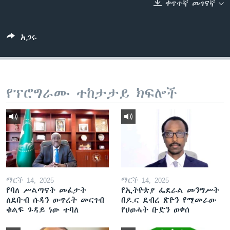
ቀጥተኛ መገናኛ
ቋንቋዎች
አጋሩ
የፕሮግራሙ ተከታታይ ክፍሎች
ማርች 14, 2025
ማርች 14, 2025
የባለ ሥልጣናት መፈታት
የኢትዮጵያ ፌደራል መንግሥት
ለደቡብ ሱዳን ውጥረት መርገብ
በዶ.ር ደብረ ጽዮን የሚመራው
ቁልፍ ጉዳይ ነው ተባለ
የህወሓት ቡድን ወቀሰ