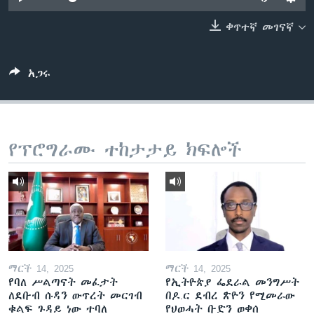
ቀጥተኛ መገናኛ
ቋንቋዎች
አጋሩ
የፕሮግራሙ ተከታታይ ክፍሎች
ማርች 14, 2025
ማርች 14, 2025
የባለ ሥልጣናት መፈታት
የኢትዮጵያ ፌደራል መንግሥት
ለደቡብ ሱዳን ውጥረት መርገብ
በዶ.ር ደብረ ጽዮን የሚመራው
ቁልፍ ጉዳይ ነው ተባለ
የህወሓት ቡድን ወቀሰ