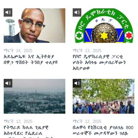
ማርች 14, 2025
ማርች 13, 2025
አይኤምኤፍ እና ኢትዮጵያ
የቦሮ ዴሞክራሲያዊ ፓርቲ
በዋጋ ግሽበት ትንበያ ተለያዩ
ሦስት አባላቱ መታሰራቸውን
አስታወቀ
ማርች 12, 2025
ማርች 12, 2025
የትግራይ ክልል ጊዜያዊ
በሐዋሳ ዩኒቨርሲቲ ያገለገሉ 800
አስተዳደር የፌደራል
ሠራተኞች መታዳቸውን ገለጹ