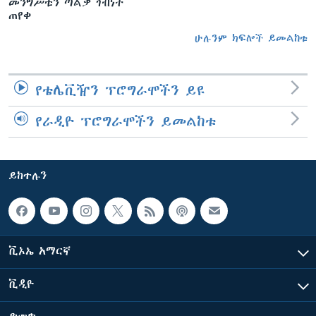
መንግሥቱን ጣልቃ ገብነት
ጠየቀ
ሁሉንም ክፍሎች ይመልከቱ
የቴሌቪዥን ፕሮግራሞችን ይዩ
የራዲዮ ፕሮግራሞችን ይመልከቱ
ይከተሉን
ቪኦኤ አማርኛ
ቪዲዮ