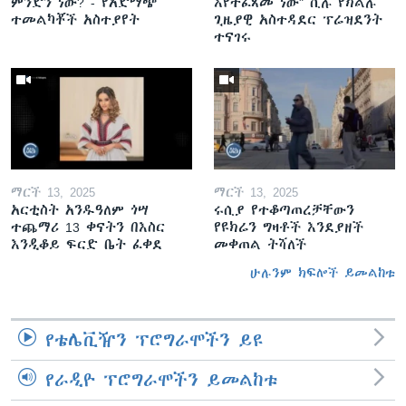
ምንድን ነው? - የአድማጭ
እየተፈጸመ ነው" ሲሉ የክልሉ
ተመልካቾች አስተያየት
ጊዜያዊ አስተዳደር ፕሬዝደንት
ተናገሩ
ማርች 13, 2025
ማርች 13, 2025
አርቲስት አንዱዓለም ጎሣ
ሩሲያ የተቆጣጠረቻቸውን
ተጨማሪ 13 ቀናትን በእስር
የዩክሬን ግዛቶች እንደያዘች
እንዲቆይ ፍርድ ቤት ፈቀደ
መቀጠል ትሻለች
ሁሉንም ክፍሎች ይመልከቱ
የቴሌቪዥን ፕሮግራሞችን ይዩ
የራዲዮ ፕሮግራሞችን ይመልከቱ