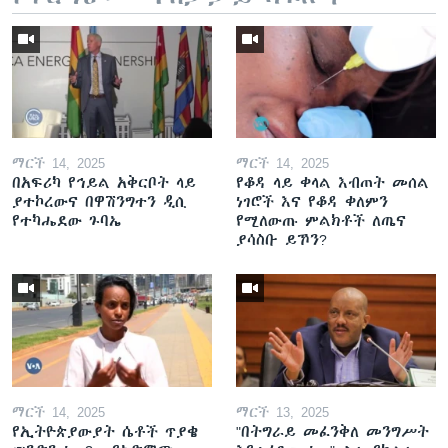
ማርች 14, 2025
ማርች 14, 2025
በአፍሪካ የኅይል አቅርቦት ላይ
የቆዳ ላይ ቀላል እብጠት መሰል
ያተኮረውና በዋሽንግተን ዲሲ
ነገሮች እና የቆዳ ቀለምን
የተካሔደው ጉባኤ
የሚለውጡ ምልክቶች ለጤና
ያሳስቡ ይኾን?
ማርች 14, 2025
ማርች 13, 2025
የኢትዮጵያውያት ሴቶች ጥያቄ
"በትግራይ መፈንቅለ መንግሥት