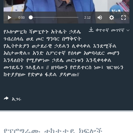
0:00
2:12
ቋንቋዎች
ቀጥተኛ መገናኛ
የኦሎምፒክ ሻምፒዮኑ አትሌት ኃይሌ
ገብረስላሴ ወደ ጦር ግንባር በማቅናት
የኢትዮጵያን ወታደራዊ ኃይልን ሊቀላቀል እንደሚችል
አስታውቋል። አንድ ስፖርተኛ የሰላም አምባሳደር መሆን
እንዳለበት የሚያምነው ኃይሌ ጦርነቱን እንዲቀላቀል
መገደዱን ገልጿል። // ዘገባውን የሮይተርስ ነው፤ ዝርዝሩን
ከተያያዘው የድምፅ ፋይል ያዳምጡ//
አጋሩ
የፕሮግራሙ ተከታታይ ክፍሎች