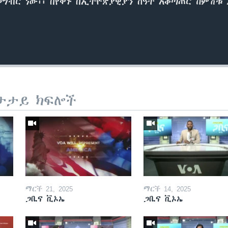
ብር ነው፡፡ በየቀኑ በኢትዮጵያዊያን ሰዓት አቆጣጠር ከምሽቱ 2፡
ታታይ ክፍሎች
ማርች 21, 2025
ማርች 14, 2025
ጋቢና ቪኦኤ
ጋቢና ቪኦኤ