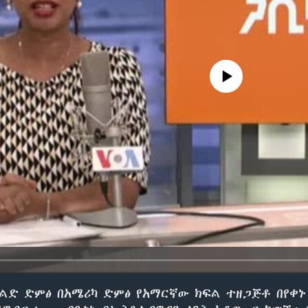
No media source currently avail
ልድ ድምፅ በአሜሪካ ድምፅ የአማርኛው ክፍል ተዘጋጅቶ በየቀኑ