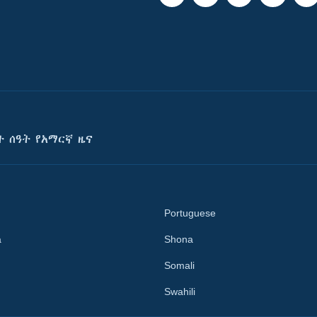
ት ሰዓት የአማርኛ ዜና
Portuguese
a
Shona
Somali
Swahili