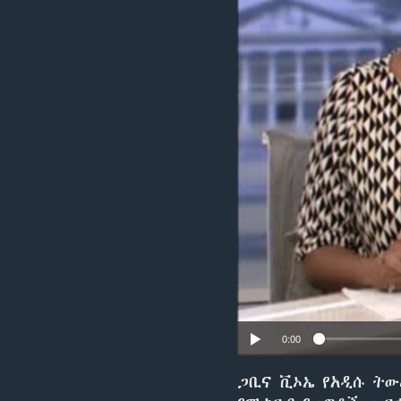
0:00
ጋቢና ቪኦኤ የአዲሱ ትው