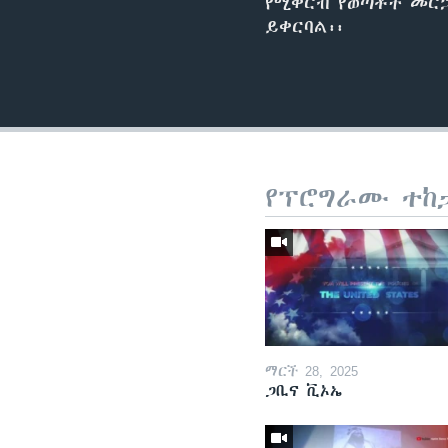
የሚቀርብ የወጣቶች መርኃግ
ይቀርባል፡፡
የፕሮግራሙ ተከ
ማርች 28, 2025
ጋቢና ቪኦኤ