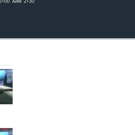
00 እስከ 2፡30