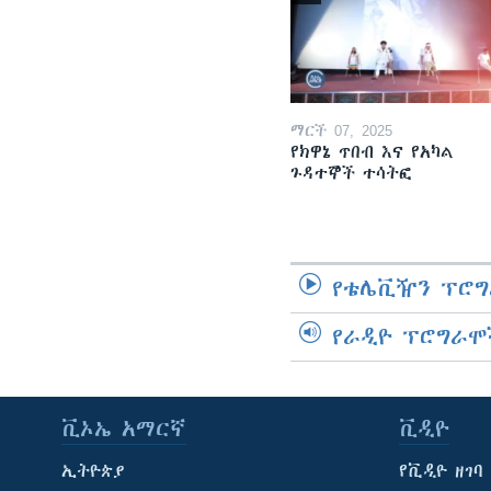
ማርች 07, 2025
የክዋኔ ጥበብ እና የአካል
ጉዳተኞች ተሳትፎ
የቴሌቪዥን ፕሮግ
የራዲዮ ፕሮግራሞ
ቪኦኤ አማርኛ
ቪዲዮ
ኢትዮጵያ
የቪዲዮ ዘገባ