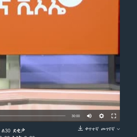
able
30:00
ቀጥተኛ መገናኛ
 ለ30 ደቂቃ
EMBED