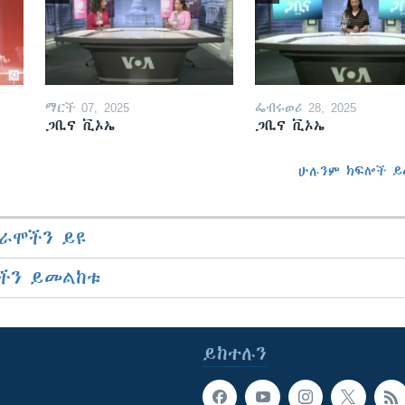
ማርች 07, 2025
ፌብሩወሪ 28, 2025
ጋቢና ቪኦኤ
ጋቢና ቪኦኤ
ሁሉንም ክፍሎች ይ
ራሞችን ይዩ
ችን ይመልከቱ
ይከተሉን