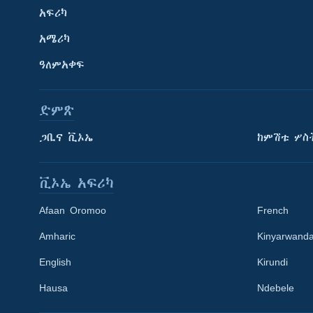
አፍሪካ
አሜሪካ
ዓለምአቀፍ
ድምጽ
ጋቢና ቪኦኤ
ከምሽቱ ሦስ
ቪኦኤ አፍሪካ
Afaan Oromoo
French
Amharic
Kinyarwand
English
Kirundi
Learning English
Hausa
Ndebele
ይከተሉን