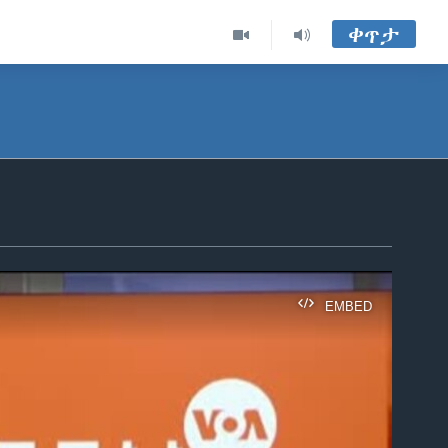
ቀጥታ
EMBED