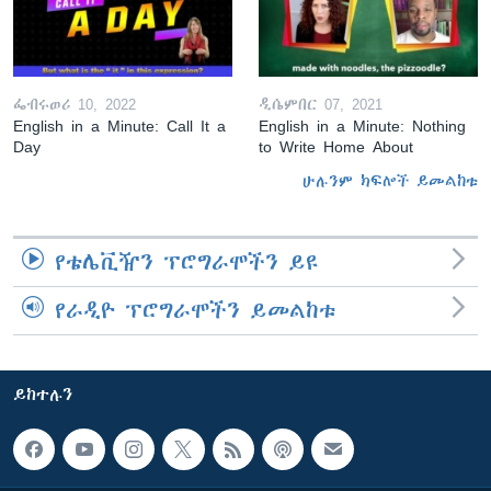
ፌብሩወሪ 10, 2022
ዲሴምበር 07, 2021
English in a Minute: Call It a
English in a Minute: Nothing
Day
to Write Home About
ሁሉንም ክፍሎች ይመልከቱ
የቴሌቪዥን ፕሮግራሞችን ይዩ
የራዲዮ ፕሮግራሞችን ይመልከቱ
ይከተሉን