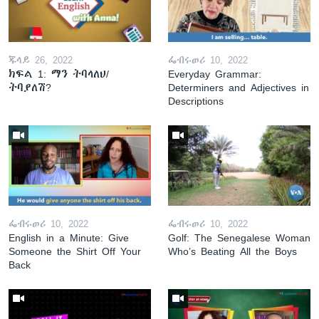
ጁላይ 26, 2022
ፌብሩወሪ 10, 2022
ክፍል 1: ማን ትባላለህ/
Everyday Grammar:
ትባያለሽ?
Determiners and Adjectives in
Descriptions
ፌብሩወሪ 10, 2022
ፌብሩወሪ 10, 2022
English in a Minute: Give
Golf: The Senegalese Woman
Someone the Shirt Off Your
Who’s Beating All the Boys
Back