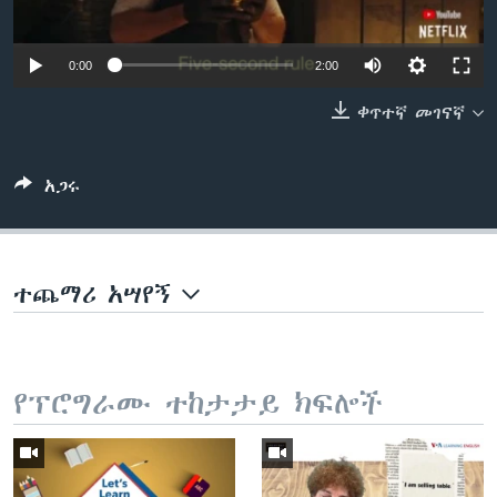
0:00
2:00
ቋንቋዎች
ቀጥተኛ መገናኛ
አጋሩ
ተጨማሪ አሣየኝ
የፕሮግራሙ ተከታታይ ክፍሎች