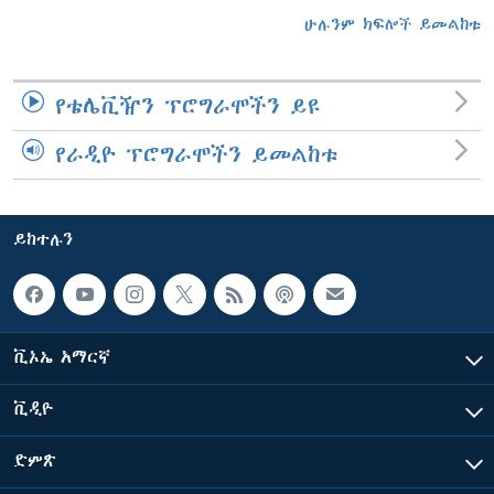
ሁሉንም ክፍሎች ይመልከቱ
የቴሌቪዥን ፕሮግራሞችን ይዩ
የራዲዮ ፕሮግራሞችን ይመልከቱ
ይከተሉን
ቪኦኤ አማርኛ
ቪዲዮ
ድምጽ