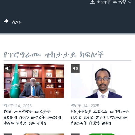
ቀጥተኛ መገናኛ
ቋንቋዎች
አጋሩ
የፕሮግራሙ ተከታታይ ክፍሎች
ማርች 14, 2025
ማርች 14, 2025
የባለ ሥልጣናት መፈታት
የኢትዮጵያ ፌደራል መንግሥት
ለደቡብ ሱዳን ውጥረት መርገብ
በዶ.ር ደብረ ጽዮን የሚመራው
ቁልፍ ጉዳይ ነው ተባለ
የህወሓት ቡድን ወቀሰ