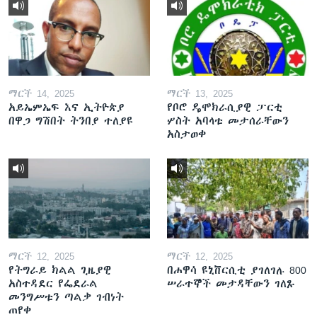
ማርች 14, 2025
ማርች 13, 2025
አይኤምኤፍ እና ኢትዮጵያ
የቦሮ ዴሞክራሲያዊ ፓርቲ
በዋጋ ግሽበት ትንበያ ተለያዩ
ሦስት አባላቱ መታሰራቸውን
አስታወቀ
ማርች 12, 2025
ማርች 12, 2025
የትግራይ ክልል ጊዜያዊ
በሐዋሳ ዩኒቨርሲቲ ያገለገሉ 800
አስተዳደር የፌደራል
ሠራተኞች መታዳቸውን ገለጹ
መንግሥቱን ጣልቃ ገብነት
ጠየቀ