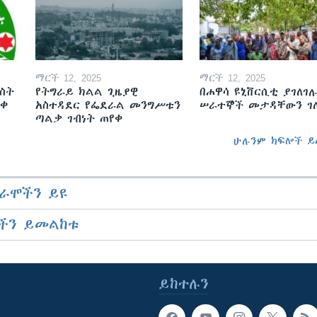
ማርች 12, 2025
ማርች 12, 2025
ስት
የትግራይ ክልል ጊዜያዊ
በሐዋሳ ዩኒቨርሲቲ ያገለገሉ
ወቀ
አስተዳደር የፌደራል መንግሥቱን
ሠራተኞች መታዳቸውን ገ
ጣልቃ ገብነት ጠየቀ
ሁሉንም ክፍሎች ይ
ራሞችን ይዩ
ችን ይመልከቱ
ይከተሉን