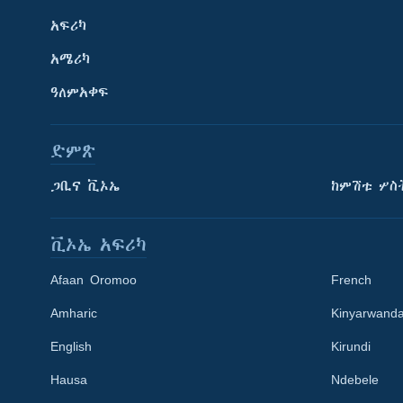
አፍሪካ
አሜሪካ
ዓለምአቀፍ
ድምጽ
ጋቢና ቪኦኤ
ከምሽቱ ሦስ
ቪኦኤ አፍሪካ
Afaan Oromoo
French
Amharic
Kinyarwand
English
Kirundi
Learning English
Hausa
Ndebele
ይከተሉን