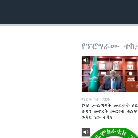
የፕሮግራሙ ተከ
ማርች 14, 2025
የባለ ሥልጣናት መፈታት ለ
ሱዳን ውጥረት መርገብ ቁልፍ
ጉዳይ ነው ተባለ