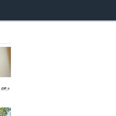
EMBED
 በዋጋ