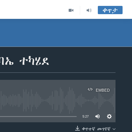
ቀጥታ
ባኤ ተካሄደ
EMBED
able
5:27
ቀጥተኛ መገናኛ