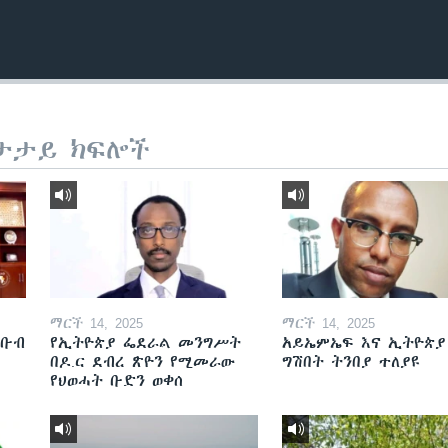
ታታይ ክፍሎች
ማርች 14, 2025
ማርች 14, 2025
ደቡብ
የኢትዮጵያ ፌደራል መንግሥት
አይኤምኤፍ እና ኢትዮጵያ
በዶ.ር ደብረ ጽዮን የሚመራው
ግሽበት ትንበያ ተለያዩ
የህወሓት ቡድን ወቀሰ