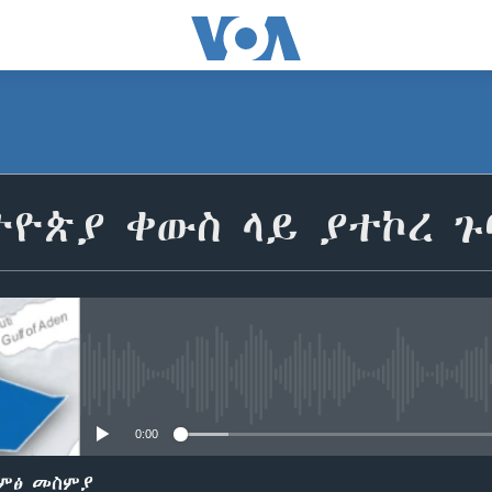
ዮጵያ ቀውስ ላይ ያተኮረ ጉ
No media source currently avail
0:00
ድምፅ መስምያ