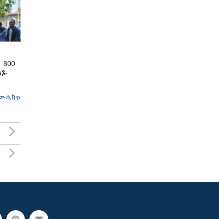
 800
ለጹ
መልከቱ