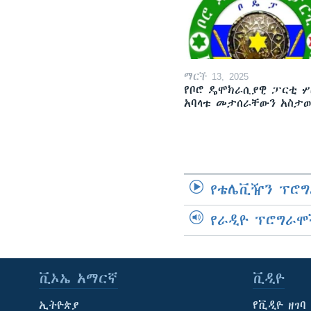
ማርች 13, 2025
የቦሮ ዴሞክራሲያዊ ፓርቲ ሦ
አባላቱ መታሰራቸውን አስታ
የቴሌቪዥን ፕሮግ
የራዲዮ ፕሮግራሞ
ቪኦኤ አማርኛ
ቪዲዮ
ኢትዮጵያ
የቪዲዮ ዘገባ