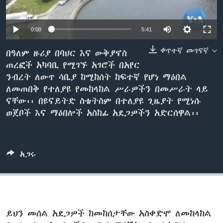
0:00
5:41
ቋንቋዎች
ቀጥተኛ መገናኛ
በዓለም ዙሪያ በባህር እና ውቅያኖስ
ጠረፎች አካባቢ የሚገኙ አገሮች በአየር
ንብረት ለውጥ ሳቢያ ከሚከሰት ከፍተኛ የሆነ ማዕበል
ለመጠበቅ የተለያዩ የመከላከል ሥራዎችን በመሥራት ላይ
ናቸው፡፡ በዩናይትድ ስቴትስም በተለያዩ ጊዜያት የሚነሱ
ወጀቦች እና ማዕበሎች አስከፊ አደጋዎችን አድርሰዋል፡፡
አጋሩ
ይህን መሰል አደጋዎች ከመከሰታቸው አስቀድሞ ለመከላከል