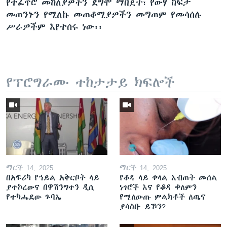
የተፈጥሮ መከለያዎችን ደግሞ ማበጀት፣ የውሃ ከፍታ
መጠንኑን የሚለኩ መጠቆሚያዎችን መግጠም የመሳሰሉ
ሥራዎችም እየተሰሩ ነው፡፡
የፕሮግራሙ ተከታታይ ክፍሎች
ማርች 14, 2025
ማርች 14, 2025
በአፍሪካ የኅይል አቅርቦት ላይ
የቆዳ ላይ ቀላል እብጠት መሰል
ያተኮረውና በዋሽንግተን ዲሲ
ነገሮች እና የቆዳ ቀለምን
የተካሔደው ጉባኤ
የሚለውጡ ምልክቶች ለጤና
ያሳስቡ ይኾን?