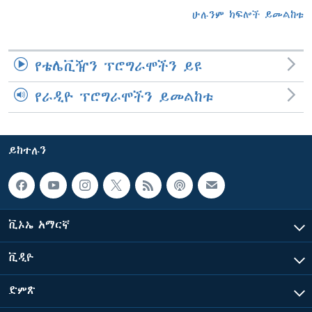
ሁሉንም ክፍሎች ይመልከቱ
የቴሌቪዥን ፕሮግራሞችን ይዩ
የራዲዮ ፕሮግራሞችን ይመልከቱ
ይከተሉን
ቪኦኤ አማርኛ
ቪዲዮ
ድምጽ