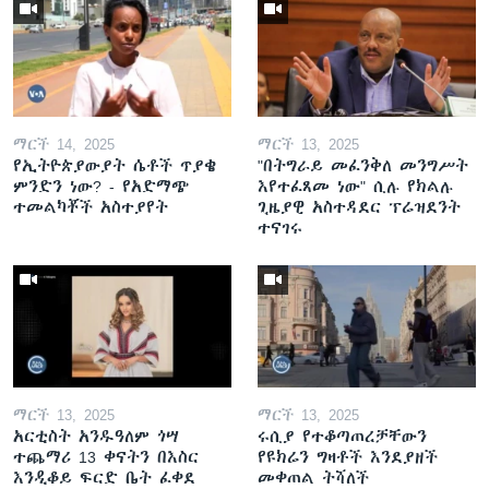
ማርች 14, 2025
ማርች 13, 2025
የኢትዮጵያውያት ሴቶች ጥያቄ
"በትግራይ መፈንቅለ መንግሥት
ምንድን ነው? - የአድማጭ
እየተፈጸመ ነው" ሲሉ የክልሉ
ተመልካቾች አስተያየት
ጊዜያዊ አስተዳደር ፕሬዝደንት
ተናገሩ
ማርች 13, 2025
ማርች 13, 2025
አርቲስት አንዱዓለም ጎሣ
ሩሲያ የተቆጣጠረቻቸውን
ተጨማሪ 13 ቀናትን በእስር
የዩክሬን ግዛቶች እንደያዘች
እንዲቆይ ፍርድ ቤት ፈቀደ
መቀጠል ትሻለች