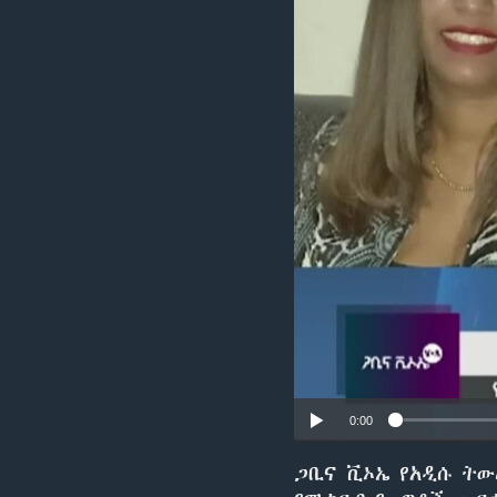
0:00
ጋቢና ቪኦኤ የአዲሱ ትው