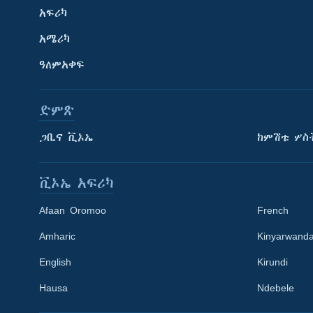
አፍሪካ
አሜሪካ
ዓለምአቀፍ
ድምጽ
ጋቢና ቪኦኤ
ከምሽቱ ሦስ
ቪኦኤ አፍሪካ
Afaan Oromoo
French
Amharic
Kinyarwand
English
Kirundi
Learning English
Hausa
Ndebele
ይከተሉን