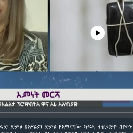
No media source currently avail
ልድ ድምፅ በአሜሪካ ድምፅ የአማርኛው ክፍል ተዘጋጅቶ በየቀኑ