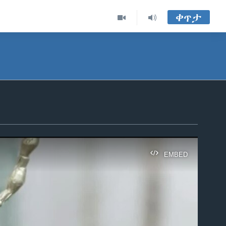
ቀጥታ
EMBED