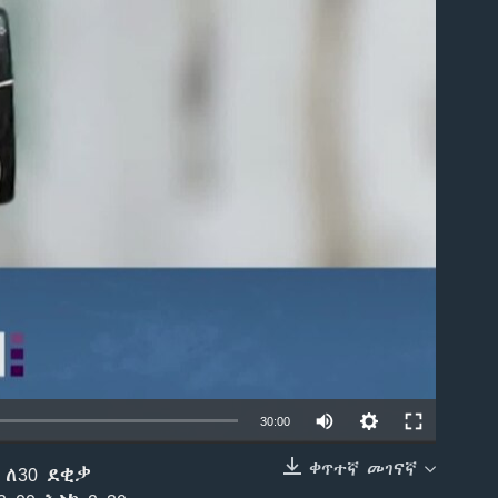
able
30:00
ቀጥተኛ መገናኛ
 ለ30 ደቂቃ
EMBED