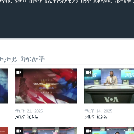
ብር ነው፡፡ በየቀኑ በኢትዮጵያዊያን ሰዓት አቆጣጠር ከምሽቱ 2፡
ታታይ ክፍሎች
ማርች 21, 2025
ማርች 14, 2025
ጋቢና ቪኦኤ
ጋቢና ቪኦኤ