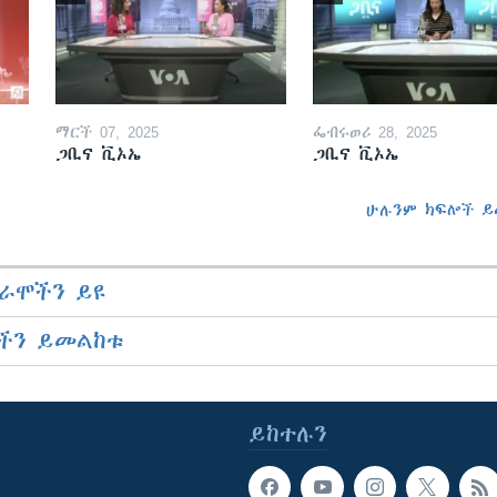
ማርች 07, 2025
ፌብሩወሪ 28, 2025
ጋቢና ቪኦኤ
ጋቢና ቪኦኤ
ሁሉንም ክፍሎች ይ
ራሞችን ይዩ
ችን ይመልከቱ
ይከተሉን