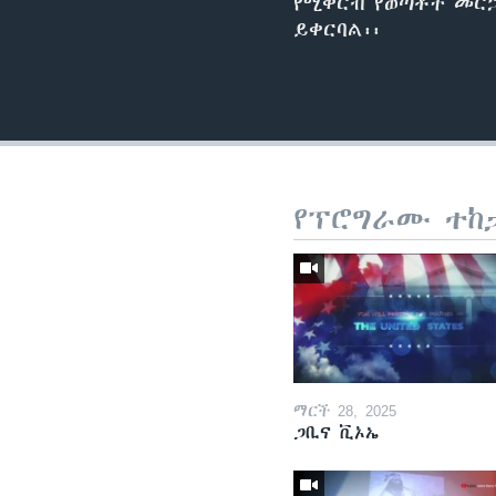
የሚቀርብ የወጣቶች መርኃግ
ይቀርባል፡፡
የፕሮግራሙ ተከ
ማርች 28, 2025
ጋቢና ቪኦኤ