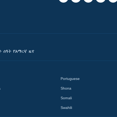
ት ሰዓት የአማርኛ ዜና
Portuguese
a
Shona
Somali
Swahili