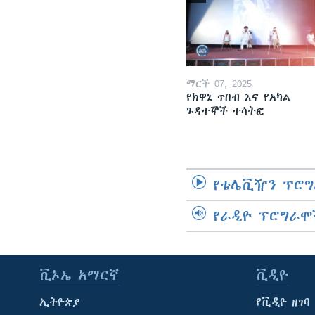
ማርች 07, 2025
የክዋኔ ጥበብ እና የአካል
ጉዳተኞች ተሳትፎ
የቴሌቪዥን ፕሮግ
የራዲዮ ፕሮግራሞ
ቪኦኤ አማርኛ
ቪዲዮ
ኢትዮጵያ
የቪዲዮ ዘገባ