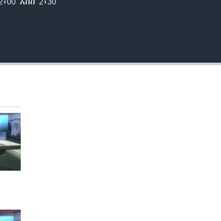
00 እስከ 2፡30