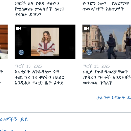
ነገሮች እና የቆዳ ቀለምን
ምንድን ነው? - የአድማጭ
የሚለውጡ ምልክቶች ለጤና
ተመልካቾች አስተያየት
ያሳስቡ ይኾን?
ማርች 13, 2025
ማርች 13, 2025
ት
አርቲስት አንዱዓለም ጎሣ
ሩሲያ የተቆጣጠረቻቸውን
ተጨማሪ 13 ቀናትን በእስር
የዩክሬን ግዛቶች እንደያዘች
ት
እንዲቆይ ፍርድ ቤት ፈቀደ
መቀጠል ትሻለች
ሁሉንም ክፍሎች ይ
ራሞችን ይዩ