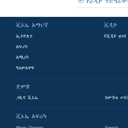
የራዲዮ ፕሮግራሞ
ቪኦኤ አማርኛ
ቪዲዮ
ኢትዮጵያ
የቪዲዮ ዘገባ
አፍሪካ
አሜሪካ
ዓለምአቀፍ
ድምጽ
ጋቢና ቪኦኤ
ከምሽቱ ሦስ
ቪኦኤ አፍሪካ
Afaan Oromoo
French