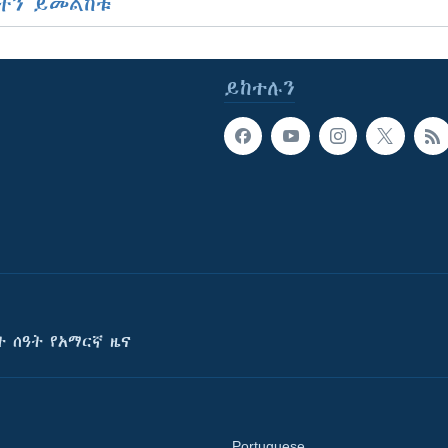
ችን ይመልከቱ
ይከተሉን
ት ሰዓት የአማርኛ ዜና
Portuguese