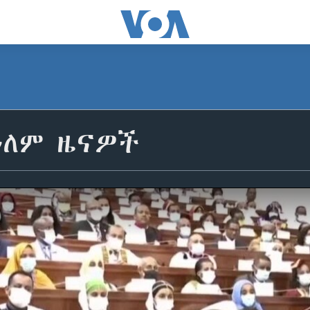
ዓለም ዜናዎች