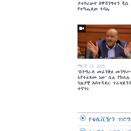
ያተኮረውና በዋሽንግተን ዲሲ
የተካሔደው ጉባኤ
ማርች 13, 2025
"በትግራይ መፈንቅለ መንግሥ
እየተፈጸመ ነው" ሲሉ የክልሉ
ጊዜያዊ አስተዳደር ፕሬዝደን
ተናገሩ
የቴሌቪዥን ፕሮግ