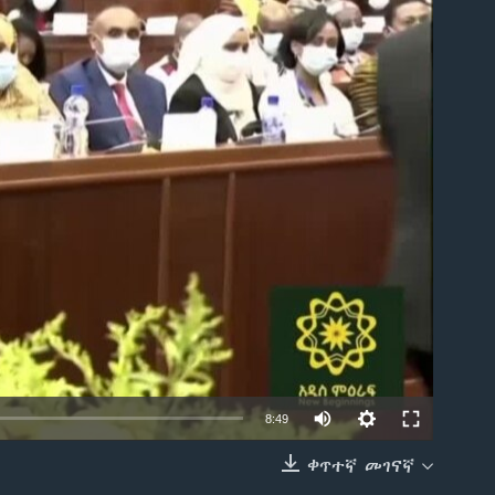
able
8:49
ቀጥተኛ መገናኛ
EMBED