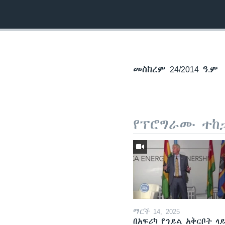
መስከረም 24/2014 ዓ.ም
የፕሮግራሙ ተከ
ማርች 14, 2025
በአፍሪካ የኅይል አቅርቦት ላ