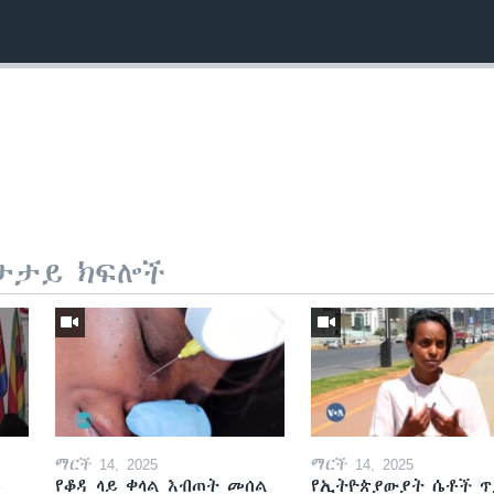
ታታይ ክፍሎች
ማርች 14, 2025
ማርች 14, 2025
ይ
የቆዳ ላይ ቀላል እብጠት መሰል
የኢትዮጵያውያት ሴቶች ጥ