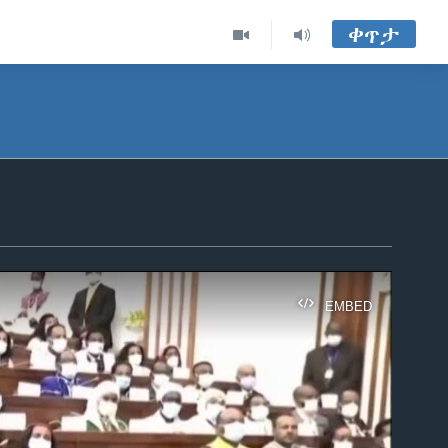
ቀጥታ
EMBED