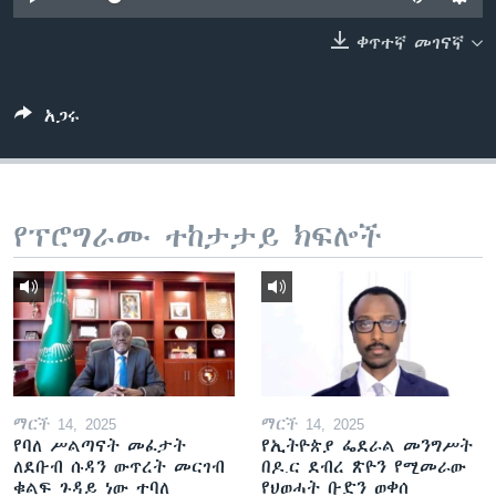
ቀጥተኛ መገናኛ
ቋንቋዎች
አጋሩ
የፕሮግራሙ ተከታታይ ክፍሎች
ማርች 14, 2025
ማርች 14, 2025
የባለ ሥልጣናት መፈታት
የኢትዮጵያ ፌደራል መንግሥት
ለደቡብ ሱዳን ውጥረት መርገብ
በዶ.ር ደብረ ጽዮን የሚመራው
ቁልፍ ጉዳይ ነው ተባለ
የህወሓት ቡድን ወቀሰ