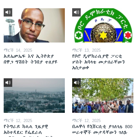
ማርች 14, 2025
ማርች 13, 2025
አይኤምኤፍ እና ኢትዮጵያ
የቦሮ ዴሞክራሲያዊ ፓርቲ
በዋጋ ግሽበት ትንበያ ተለያዩ
ሦስት አባላቱ መታሰራቸውን
አስታወቀ
ማርች 12, 2025
ማርች 12, 2025
የትግራይ ክልል ጊዜያዊ
በሐዋሳ ዩኒቨርሲቲ ያገለገሉ 800
አስተዳደር የፌደራል
ሠራተኞች መታዳቸውን ገለጹ