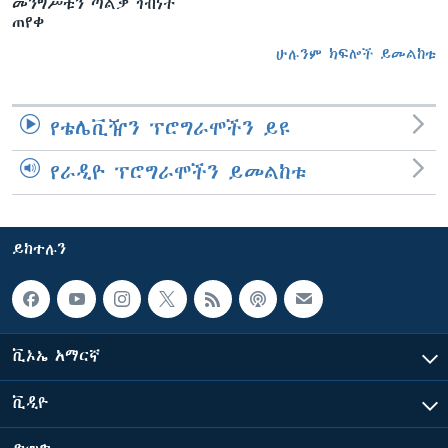
መንግሥቱን ጣልቃ ገብነት
ጠየቀ
ሁሉንም ክፍሎች ይመልከቱ
የቴሌቪዥን ፕሮግራሞችን ይዩ
የራዲዮ ፕሮግራሞችን ይመልከቱ
ይከተሉን
ቪኦኤ አማርኛ
ቪዲዮ