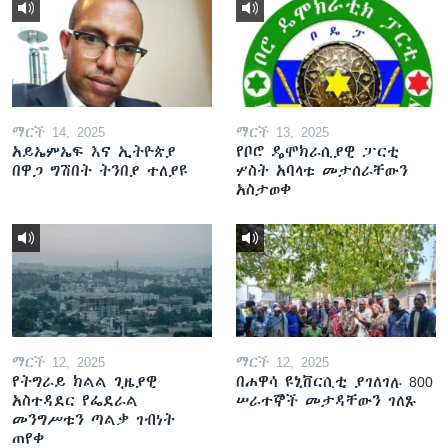
ማርች 14, 2025
ማርች 13, 2025
አይኤምኤፍ እና ኢትዮጵያ
የቦሮ ዴሞክራሲያዊ ፓርቲ
በዋጋ ግሽበት ትንበያ ተለያዩ
ሦስት አባላቱ መታሰራቸውን
አስታወቀ
ማርች 12, 2025
ማርች 12, 2025
የትግራይ ክልል ጊዜያዊ
በሐዋሳ ዩኒቨርሲቲ ያገለገሉ 800
አስተዳደር የፌደራል
ሠራተኞች መታዳቸውን ገለጹ
መንግሥቱን ጣልቃ ገብነት
ጠየቀ