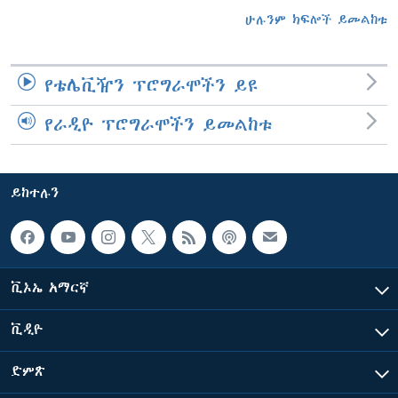
ሁሉንም ክፍሎች ይመልከቱ
የቴሌቪዥን ፕሮግራሞችን ይዩ
የራዲዮ ፕሮግራሞችን ይመልከቱ
ይከተሉን
ቪኦኤ አማርኛ
ቪዲዮ
ድምጽ