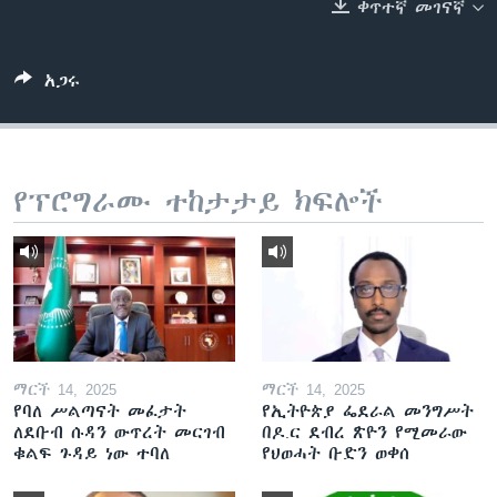
ቀጥተኛ መገናኛ
ቋንቋዎች
አጋሩ
የፕሮግራሙ ተከታታይ ክፍሎች
ማርች 14, 2025
ማርች 14, 2025
የባለ ሥልጣናት መፈታት
የኢትዮጵያ ፌደራል መንግሥት
ለደቡብ ሱዳን ውጥረት መርገብ
በዶ.ር ደብረ ጽዮን የሚመራው
ቁልፍ ጉዳይ ነው ተባለ
የህወሓት ቡድን ወቀሰ