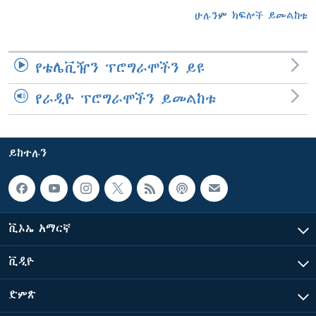
ሁሉንም ክፍሎች ይመልከቱ
የቴሌቪዥን ፕሮግራሞችን ይዩ
የራዲዮ ፕሮግራሞችን ይመልከቱ
ይከተሉን
ቪኦኤ አማርኛ
ቪዲዮ
ድምጽ