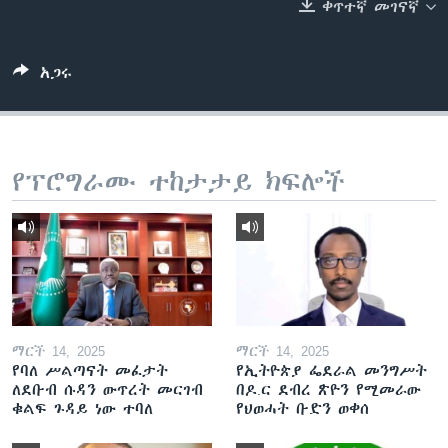
ቀጥተኛ መገናኛ
ቋንቋዎች
አጋሩ
የፕሮግራሙ ተከታታይ ክፍሎች
ማርች 14, 2025
ማርች 14, 2025
የባለ ሥልጣናት መፈታት
የኢትዮጵያ ፌደራል መንግሥት
ለደቡብ ሱዳን ውጥረት መርገብ
በዶ.ር ደብረ ጽዮን የሚመራው
ቁልፍ ጉዳይ ነው ተባለ
የህወሓት ቡድን ወቀሰ