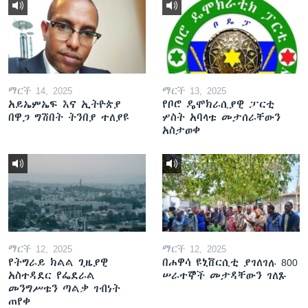
ማርች 14, 2025
ማርች 13, 2025
አይኤምኤፍ እና ኢትዮጵያ
የቦሮ ዴሞክራሲያዊ ፓርቲ
በዋጋ ግሽበት ትንበያ ተለያዩ
ሦስት አባላቱ መታሰራቸውን
አስታወቀ
ማርች 12, 2025
ማርች 12, 2025
የትግራይ ክልል ጊዜያዊ
በሐዋሳ ዩኒቨርሲቲ ያገለገሉ 800
አስተዳደር የፌደራል
ሠራተኞች መታዳቸውን ገለጹ
መንግሥቱን ጣልቃ ገብነት
ጠየቀ