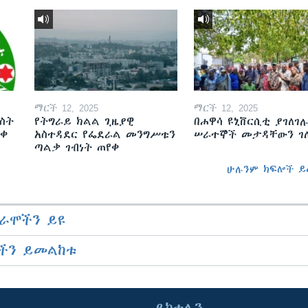
ማርች 12, 2025
ማርች 12, 2025
ስት
የትግራይ ክልል ጊዜያዊ
በሐዋሳ ዩኒቨርሲቲ ያገለገሉ
ወቀ
አስተዳደር የፌደራል መንግሥቱን
ሠራተኞች መታዳቸውን ገ
ጣልቃ ገብነት ጠየቀ
ሁሉንም ክፍሎች ይ
ራሞችን ይዩ
ችን ይመልከቱ