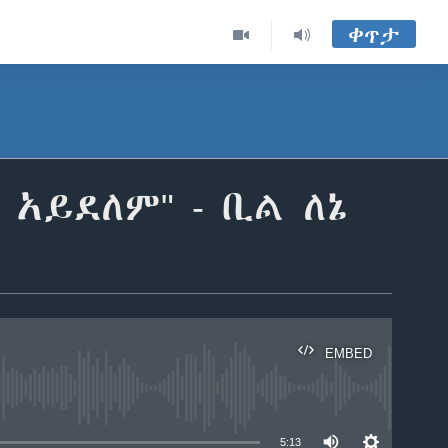
ቀጥታ
 አይደለም" - ቢል ለኔ
EMBED
able
5:13