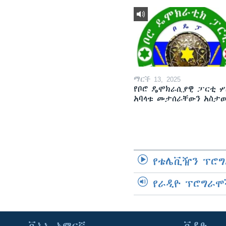
ማርች 13, 2025
የቦሮ ዴሞክራሲያዊ ፓርቲ ሦ
አባላቱ መታሰራቸውን አስታ
የቴሌቪዥን ፕሮግ
የራዲዮ ፕሮግራሞ