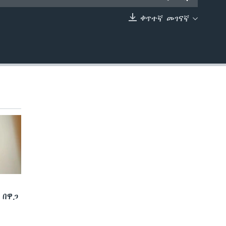
ቀጥተኛ መገናኛ
EMBED
 በዋጋ