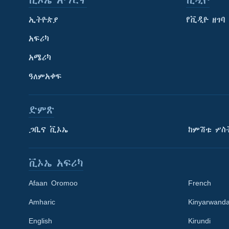
ቪኦኤ አማርኛ
ቪዲዮ
ኢትዮጵያ
የቪዲዮ ዘገባ
አፍሪካ
አሜሪካ
ዓለምአቀፍ
ድምጽ
ጋቢና ቪኦኤ
ከምሽቱ ሦስ
ቪኦኤ አፍሪካ
Afaan Oromoo
French
Amharic
Kinyarwand
English
Kirundi
Learning English