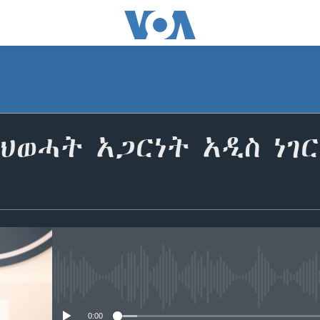
 የህወሓት አጋርነት አዲስ ነገር
No media source currently avail
0:00