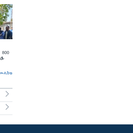
 800
ለጹ
መልከቱ