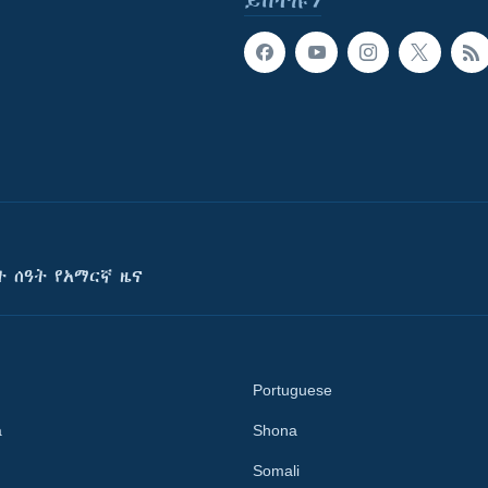
ይከተሉን
ት ሰዓት የአማርኛ ዜና
Portuguese
a
Shona
Somali