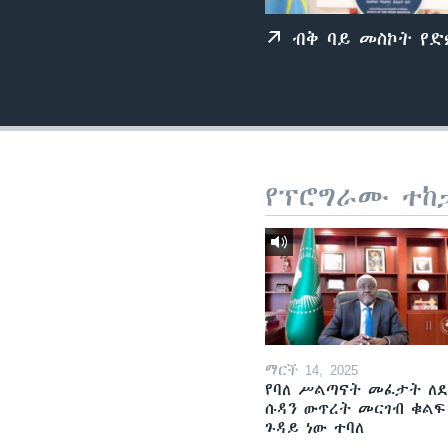
ብቅ ባይ መስኮት የ
የፕሮግራሙ ተከ
ማርች 14, 2025
የባለ ሥልጣናት መፈታት ለ
ሱዳን ውጥረት መርገብ ቁልፍ
ጉዳይ ነው ተባለ