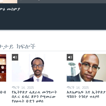
ድምፅ መስምያ
ታታይ ክፍሎች
ማርች 14, 2025
ማርች 14, 2025
ደቡብ
የኢትዮጵያ ፌደራል መንግሥት
አይኤምኤፍ እና ኢትዮጵያ
በዶ.ር ደብረ ጽዮን የሚመራው
ግሽበት ትንበያ ተለያዩ
የህወሓት ቡድን ወቀሰ