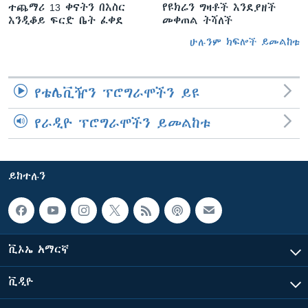
ተጨማሪ 13 ቀናትን በእስር
የዩክሬን ግዛቶች እንደያዘች
እንዲቆይ ፍርድ ቤት ፈቀደ
መቀጠል ትሻለች
ሁሉንም ክፍሎች ይመልከቱ
የቴሌቪዥን ፕሮግራሞችን ይዩ
የራዲዮ ፕሮግራሞችን ይመልከቱ
ይከተሉን
ቪኦኤ አማርኛ
ቪዲዮ