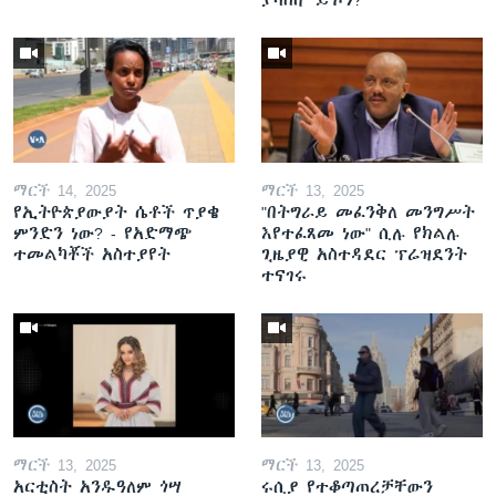
ያሳስቡ ይኾን?
ማርች 14, 2025
ማርች 13, 2025
የኢትዮጵያውያት ሴቶች ጥያቄ
"በትግራይ መፈንቅለ መንግሥት
ምንድን ነው? - የአድማጭ
እየተፈጸመ ነው" ሲሉ የክልሉ
ተመልካቾች አስተያየት
ጊዜያዊ አስተዳደር ፕሬዝደንት
ተናገሩ
ማርች 13, 2025
ማርች 13, 2025
አርቲስት አንዱዓለም ጎሣ
ሩሲያ የተቆጣጠረቻቸውን