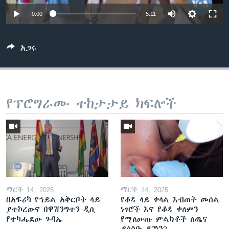
0:00
5:11
ቋንቋዎች
አጋሩ
የፕሮግራሙ ተከታታይ ክፍሎች
ማርች 14, 2025
ማርች 14, 2025
በአፍሪካ የኅይል አቅርቦት ላይ
የቆዳ ላይ ቀላል እብጠት መሰል
ያተኮረውና በዋሽንግተን ዲሲ
ነገሮች እና የቆዳ ቀለምን
የተካሔደው ጉባኤ
የሚለውጡ ምልክቶች ለጤና