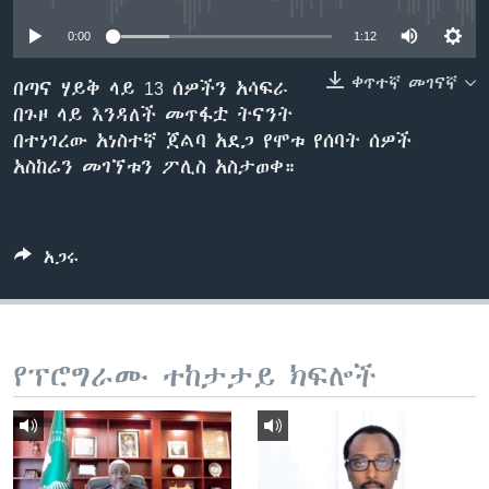
0:00
1:12
ቋንቋዎች
ቀጥተኛ መገናኛ
በጣና ሃይቅ ላይ 13 ሰዎችን አሳፍራ
በጉዞ ላይ እንዳለች መጥፋቷ ትናንት
በተነገረው አነስተኛ ጀልባ አደጋ የሞቱ የሰባት ሰዎች
አስከሬን መገኘቱን ፖሊስ አስታወቀ።
አጋሩ
የፕሮግራሙ ተከታታይ ክፍሎች