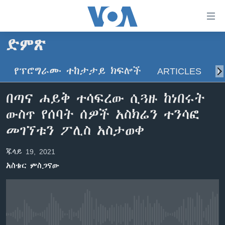
በቀላሉ
የመሥሪያ
ማገናኛዎች
ድምጽ
ዜና
ወደ
ዋናው
የፕሮግራሙ ተከታታይ ክፍሎች
ARTICLES
ስ
ኑሮ በጤንነት
ኢትዮጵያ
ይዘት
ጋቢና ቪኦኤ
እለፍ
አፍሪካ
በጣና ሐይቅ ተሳፍረው ሲጓዙ ከነበሩት
ወደ
ከምሽቱ ሦስት ሰዓት የአማርኛ ዜና
ዓለምአቀፍ
ውስጥ የሰባት ሰዎች አስክሬን ተንሳፎ
ዋናው
ቪዲዮ
ይዘት
አሜሪካ
መገኘቱን ፖሊስ አስታወቀ
እለፍ
የፎቶ መድብሎች
መካከለኛው ምሥራቅ
ወደ
ጁላይ 19, 2021
ክምችት
ዋናው
አስቴር ምስጋናው
ይዘት
እለፍ
Learning English
ይከተሉን
No media source currently available