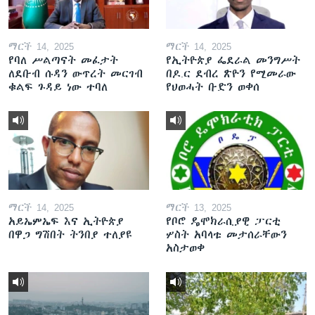
ማርች 14, 2025
ማርች 14, 2025
የባለ ሥልጣናት መፈታት
የኢትዮጵያ ፌደራል መንግሥት
ለደቡብ ሱዳን ውጥረት መርገብ
በዶ.ር ደብረ ጽዮን የሚመራው
ቁልፍ ጉዳይ ነው ተባለ
የህወሓት ቡድን ወቀሰ
ማርች 14, 2025
ማርች 13, 2025
አይኤምኤፍ እና ኢትዮጵያ
የቦሮ ዴሞክራሲያዊ ፓርቲ
በዋጋ ግሽበት ትንበያ ተለያዩ
ሦስት አባላቱ መታሰራቸውን
አስታወቀ