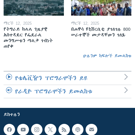
ማርች 12, 2025
ማርች 12, 2025
የትግራይ ክልል ጊዜያዊ
በሐዋሳ ዩኒቨርሲቲ ያገለገሉ 800
አስተዳደር የፌደራል
ሠራተኞች መታዳቸውን ገለጹ
መንግሥቱን ጣልቃ ገብነት
ጠየቀ
ሁሉንም ክፍሎች ይመልከቱ
የቴሌቪዥን ፕሮግራሞችን ይዩ
የራዲዮ ፕሮግራሞችን ይመልከቱ
ይከተሉን