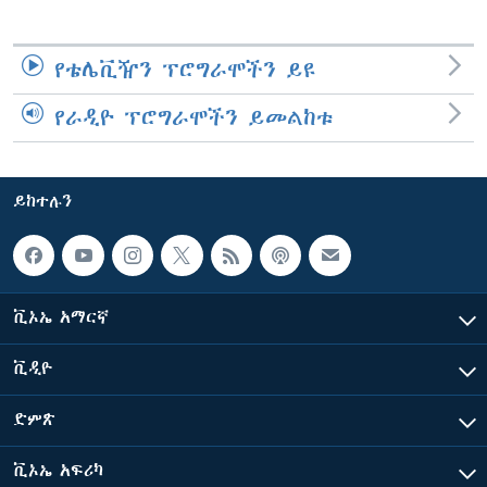
የቴሌቪዥን ፕሮግራሞችን ይዩ
የራዲዮ ፕሮግራሞችን ይመልከቱ
ይከተሉን
ቪኦኤ አማርኛ
ቪዲዮ
ድምጽ
ቪኦኤ አፍሪካ