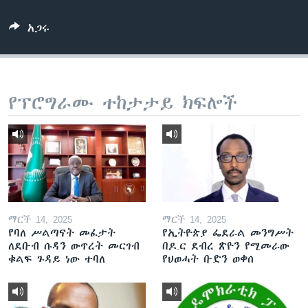
አጋሩ
ቋንቋዎች
የፕሮግራሙ ተከታታይ ክፍሎች
ማርች 14, 2025
ማርች 14, 2025
የባለ ሥልጣናት መፈታት
የኢትዮጵያ ፌደራል መንግሥት
ለደቡብ ሱዳን ውጥረት መርገብ
በዶ.ር ደብረ ጽዮን የሚመራው
ቁልፍ ጉዳይ ነው ተባለ
የህወሓት ቡድን ወቀሰ