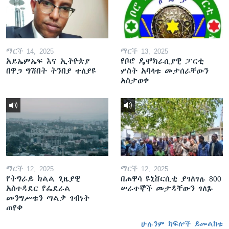
ማርች 14, 2025
ማርች 13, 2025
አይኤምኤፍ እና ኢትዮጵያ
የቦሮ ዴሞክራሲያዊ ፓርቲ
በዋጋ ግሽበት ትንበያ ተለያዩ
ሦስት አባላቱ መታሰራቸውን
አስታወቀ
ማርች 12, 2025
ማርች 12, 2025
የትግራይ ክልል ጊዜያዊ
በሐዋሳ ዩኒቨርሲቲ ያገለገሉ 800
አስተዳደር የፌደራል
ሠራተኞች መታዳቸውን ገለጹ
መንግሥቱን ጣልቃ ገብነት
ጠየቀ
ሁሉንም ክፍሎች ይመልከቱ