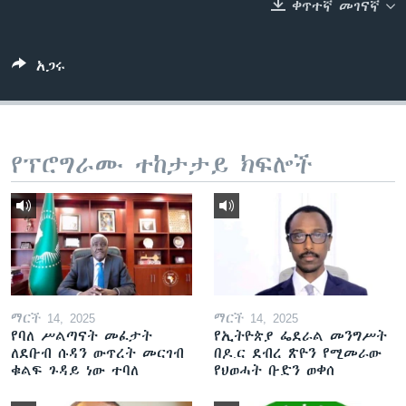
ቀጥተኛ መገናኛ
ቋንቋዎች
አጋሩ
የፕሮግራሙ ተከታታይ ክፍሎች
ማርች 14, 2025
ማርች 14, 2025
የባለ ሥልጣናት መፈታት
የኢትዮጵያ ፌደራል መንግሥት
ለደቡብ ሱዳን ውጥረት መርገብ
በዶ.ር ደብረ ጽዮን የሚመራው
ቁልፍ ጉዳይ ነው ተባለ
የህወሓት ቡድን ወቀሰ