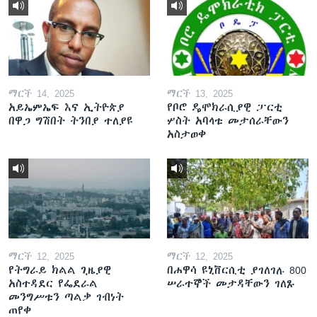
ማርች 14, 2025
ማርች 13, 2025
አይኤምኤፍ እና ኢትዮጵያ
የቦሮ ዴሞክራሲያዊ ፓርቲ
በዋጋ ግሽበት ትንበያ ተለያዩ
ሦስት አባላቱ መታሰራቸውን
አስታወቀ
ማርች 12, 2025
ማርች 12, 2025
የትግራይ ክልል ጊዜያዊ
በሐዋሳ ዩኒቨርሲቲ ያገለገሉ 800
አስተዳደር የፌደራል
ሠራተኞች መታዳቸውን ገለጹ
መንግሥቱን ጣልቃ ገብነት
ጠየቀ