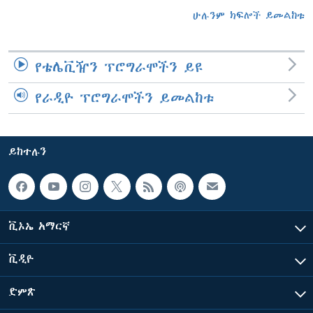
ሁሉንም ክፍሎች ይመልከቱ
የቴሌቪዥን ፕሮግራሞችን ይዩ
የራዲዮ ፕሮግራሞችን ይመልከቱ
ይከተሉን
ቪኦኤ አማርኛ
ቪዲዮ
ድምጽ