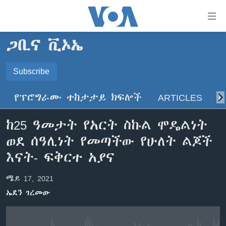
በቀላሉ
የመሥሪያ
ማገናኛዎች
ጋቢና ቪኦኤ
ዜና
ወደ
ዋናው
ኑሮ በጤንነት
Subscribe
ኢትዮጵያ
ይዘት
SUBSCRIBE
ጋቢና ቪኦኤ
እለፍ
አፍሪካ
የፕሮግራሙ ተከታታይ ክፍሎች
ARTICLES
ስ
ወደ
ከምሽቱ ሦስት ሰዓት የአማርኛ ዜና
ዓለምአቀፍ
ዋናው
ይድረሰኝ / ይላክልኝ
ከ25 ዓመታት የአርት ስኩል ሞዴልነት
ቪዲዮ
ይዘት
አሜሪካ
ወደ ሰዓሊነት የመጣችው የሁለት ልጆች
እለፍ
የፎቶ መድብሎች
መካከለኛው ምሥራቅ
ወደ
እናት- ፍቅርተ አያና
ክምችት
ዋናው
ይዘት
ሜይ 17, 2021
እለፍ
Learning English
ኤደን ገረመው
ይከተሉን