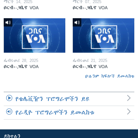
ማርች 14, 2025
ማርች 07, 2025
ዐርብ፡-ጋቢና VOA
ዐርብ፡-ጋቢና VOA
ፌብሩወሪ 28, 2025
ፌብሩወሪ 21, 2025
ዐርብ፡-ጋቢና VOA
ዐርብ፡-ጋቢና VOA
ሁሉንም ክፍሎች ይመልከቱ
የቴሌቪዥን ፕሮግራሞችን ይዩ
የራዲዮ ፕሮግራሞችን ይመልከቱ
ይከተሉን