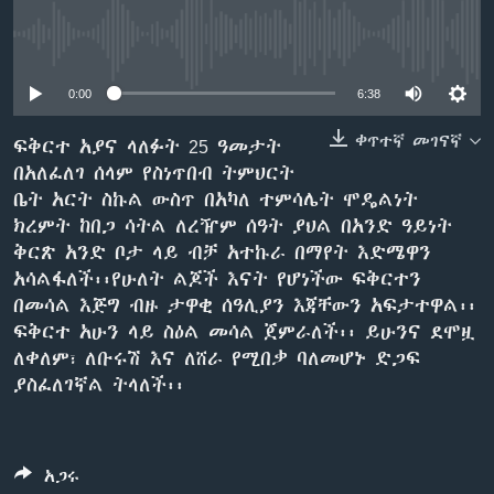
No media source currently available
ቋንቋዎች
0:00
6:38
ቀጥተኛ መገናኛ
ፍቅርተ አያና ላለፉት 25 ዓመታት
በአለፈለገ ሰላም የስነጥበብ ትምህርት
ቤት አርት ስኩል ውስጥ በአካለ ተምሳሌት ሞዴልነት
ክረምት ከበጋ ሳትል ለረዥም ሰዓት ያህል በአንድ ዓይነት
ቅርጽ አንድ ቦታ ላይ ብቻ አተኩራ በማየት እድሜዋን
አሳልፋለች፡፡የሁለት ልጆች እናት የሆነችው ፍቅርተን
በመሳል እጅግ ብዙ ታዋቂ ሰዓሊያን እጃቸውን አፍታተዋል፡፡
ፍቅርተ አሁን ላይ ስዕል መሳል ጀምራለች፡፡ ይሁንና ደሞዟ
ለቀለም፣ ለቡሩሽ እና ለሸራ የሚበቃ ባለመሆኑ ድጋፍ
ያስፈለገኛል ትላለች፡፡
አጋሩ