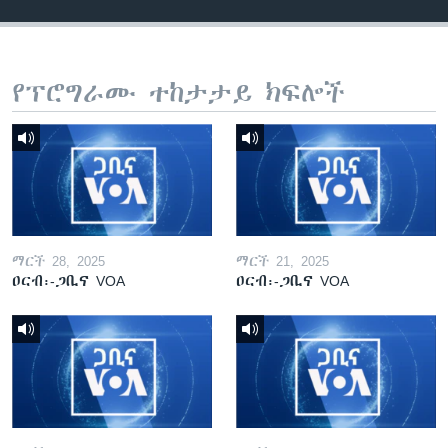
የፕሮግራሙ ተከታታይ ክፍሎች
ማርች 28, 2025
ማርች 21, 2025
ዐርብ፡-ጋቢና VOA
ዐርብ፡-ጋቢና VOA