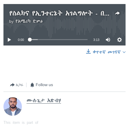
የስልክና የኢንተርኔት አገልግሎት - በትግራይ ክልል
by
የአሜሪካ ድምፅ
No media source currently available
0:00
3:13
ቀጥተኛ መገናኛ
አጋሩ
Follow us
ሙሉጌታ አጽብሃ
This item is part of