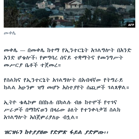
ቋንቋዎች
መቀሌ
መቀሌ —
በመቀሌ ከተማ የኢንተርኔት አገልግሎት በአንድ
አንድ ሆቴሎች፣ የምግባረ ሰናይ ተቋማትና የመንግሥት
መሥርያ ቤቶች ተጀመረ።
የስልክና የኢንተርኔት አገልግሎት በአብዛኛው የትግራይ
ክልል አሁንም ዝግ መሆኑ አስተያየት ሰጪዎች ገልጸዋል።
ኢትዮ ቴሌኮም በበኩሉ በክልሉ ብዙ ከተሞች የጥገና
ሥራዎች በማከናወን በዛሬው ዕለት የተንቀሳቃሽ ስልክ
አገልግሎት አስጀምሪያለሁ ብሏል።
ዝርዝሩን ከተያያዘው የድምጽ ፋይል ያድምጡ፡፡