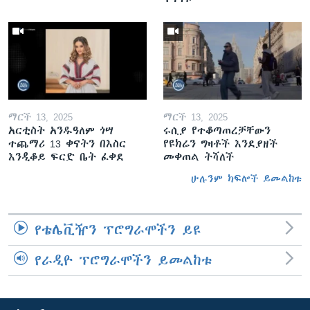
ማርች 13, 2025
ማርች 13, 2025
አርቲስት አንዱዓለም ጎሣ
ሩሲያ የተቆጣጠረቻቸውን
ተጨማሪ 13 ቀናትን በእስር
የዩክሬን ግዛቶች እንደያዘች
እንዲቆይ ፍርድ ቤት ፈቀደ
መቀጠል ትሻለች
ሁሉንም ክፍሎች ይመልከቱ
የቴሌቪዥን ፕሮግራሞችን ይዩ
የራዲዮ ፕሮግራሞችን ይመልከቱ