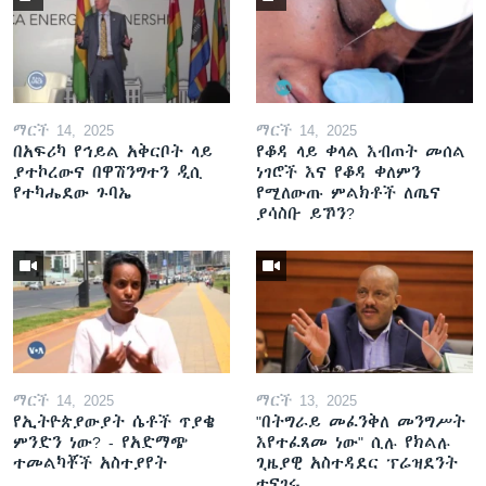
ማርች 14, 2025
ማርች 14, 2025
በአፍሪካ የኅይል አቅርቦት ላይ
የቆዳ ላይ ቀላል እብጠት መሰል
ያተኮረውና በዋሽንግተን ዲሲ
ነገሮች እና የቆዳ ቀለምን
የተካሔደው ጉባኤ
የሚለውጡ ምልክቶች ለጤና
ያሳስቡ ይኾን?
ማርች 14, 2025
ማርች 13, 2025
የኢትዮጵያውያት ሴቶች ጥያቄ
"በትግራይ መፈንቅለ መንግሥት
ምንድን ነው? - የአድማጭ
እየተፈጸመ ነው" ሲሉ የክልሉ
ተመልካቾች አስተያየት
ጊዜያዊ አስተዳደር ፕሬዝደንት
ተናገሩ