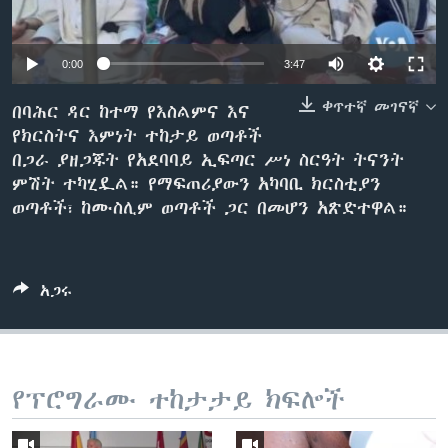
0:00
3:47
ቋንቋዎች
ቀጥተኛ መገናኛ
በባሕር ዳር ከተማ የእስልምና እና
የክርስትና እምነት ተከታይ ወጣቶች
በጋራ ያዘጋጁት የአደባባይ ኢፍጣር ሥነ ስርዓት ትናንት
ምሽት ተካሂዷል። የማፍጠሪያውን አካባቢ ክርስቲያን
ወጣቶች፣ ከሙስሊም ወጣቶች ጋር በመሆን አጽድተዋል።
አጋሩ
የፕሮግራሙ ተከታታይ ክፍሎች