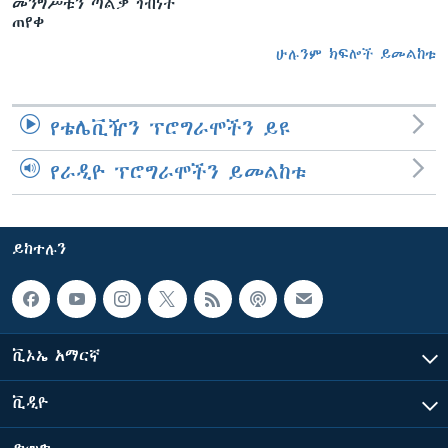
መንግሥቱን ጣልቃ ገብነት
ጠየቀ
ሁሉንም ክፍሎች ይመልከቱ
የቴሌቪዥን ፕሮግራሞችን ይዩ
የራዲዮ ፕሮግራሞችን ይመልከቱ
ይከተሉን
ቪኦኤ አማርኛ
ቪዲዮ