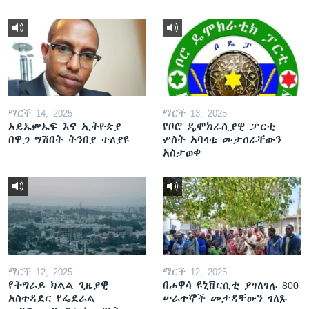
ማርች 14, 2025
ማርች 13, 2025
አይኤምኤፍ እና ኢትዮጵያ
የቦሮ ዴሞክራሲያዊ ፓርቲ
በዋጋ ግሽበት ትንበያ ተለያዩ
ሦስት አባላቱ መታሰራቸውን
አስታወቀ
ማርች 12, 2025
ማርች 12, 2025
የትግራይ ክልል ጊዜያዊ
በሐዋሳ ዩኒቨርሲቲ ያገለገሉ 800
አስተዳደር የፌደራል
ሠራተኞች መታዳቸውን ገለጹ