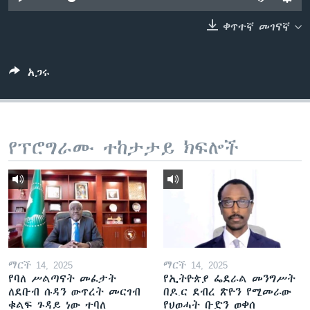
ቀጥተኛ መገናኛ
ቋንቋዎች
አጋሩ
የፕሮግራሙ ተከታታይ ክፍሎች
ማርች 14, 2025
ማርች 14, 2025
የባለ ሥልጣናት መፈታት
የኢትዮጵያ ፌደራል መንግሥት
ለደቡብ ሱዳን ውጥረት መርገብ
በዶ.ር ደብረ ጽዮን የሚመራው
ቁልፍ ጉዳይ ነው ተባለ
የህወሓት ቡድን ወቀሰ