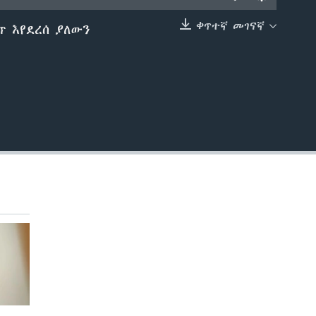
ቀጥተኛ መገናኛ
ጥ እየደረሰ ያለውን
EMBED