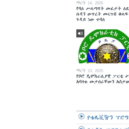
ማርች 14, 2025
የባለ ሥልጣናት መፈታት ለ
ሱዳን ውጥረት መርገብ ቁልፍ
ጉዳይ ነው ተባለ
ማርች 13, 2025
የቦሮ ዴሞክራሲያዊ ፓርቲ ሦ
አባላቱ መታሰራቸውን አስታ
የቴሌቪዥን ፕሮግ