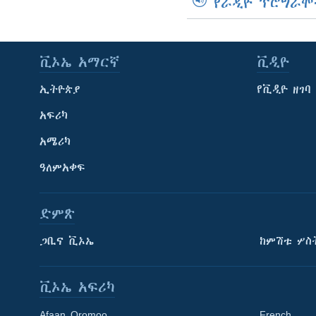
የራዲዮ ፕሮግራሞ
ቪኦኤ አማርኛ
ቪዲዮ
ኢትዮጵያ
የቪዲዮ ዘገባ
አፍሪካ
አሜሪካ
ዓለምአቀፍ
ድምጽ
ጋቢና ቪኦኤ
ከምሽቱ ሦስ
ቪኦኤ አፍሪካ
Afaan Oromoo
French