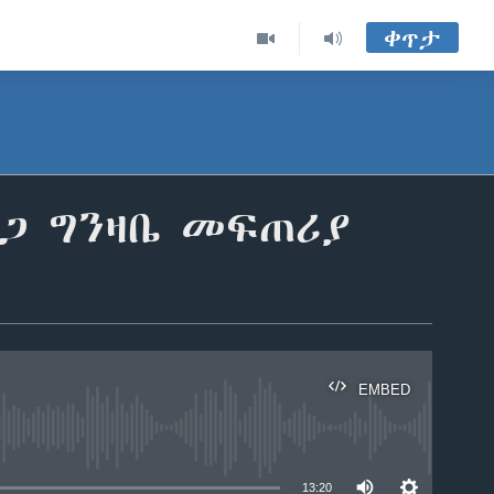
ቀጥታ
ደጋ ግንዛቤ መፍጠሪያ
EMBED
able
13:20