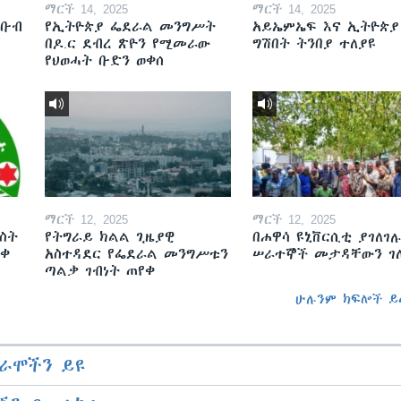
ማርች 14, 2025
ማርች 14, 2025
ደቡብ
የኢትዮጵያ ፌደራል መንግሥት
አይኤምኤፍ እና ኢትዮጵያ
በዶ.ር ደብረ ጽዮን የሚመራው
ግሽበት ትንበያ ተለያዩ
የህወሓት ቡድን ወቀሰ
ማርች 12, 2025
ማርች 12, 2025
ስት
የትግራይ ክልል ጊዜያዊ
በሐዋሳ ዩኒቨርሲቲ ያገለገሉ
ወቀ
አስተዳደር የፌደራል መንግሥቱን
ሠራተኞች መታዳቸውን ገ
ጣልቃ ገብነት ጠየቀ
ሁሉንም ክፍሎች ይ
ራሞችን ይዩ