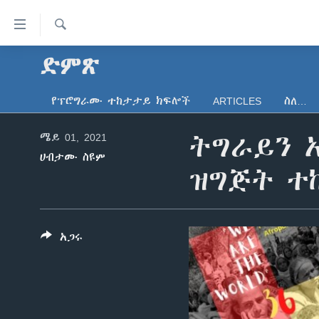
በቀላሉ
የመሥሪያ
ማገናኛዎች
ፈልግ
ድምጽ
ዜና
ወደ
ኑሮ በጤንነት
ኢትዮጵያ
ዋናው
የፕሮግራሙ ተከታታይ ክፍሎች
ARTICLES
ስለ…
ይዘት
ጋቢና ቪኦኤ
አፍሪካ
እለፍ
ሜይ 01, 2021
ትግራይን አ
ከምሽቱ ሦስት ሰዓት የአማርኛ ዜና
ዓለምአቀፍ
ወደ
ሀብታሙ ስዩም
ዋናው
ቪዲዮ
አሜሪካ
ዝግጅት ተ
ይዘት
የፎቶ መድብሎች
መካከለኛው ምሥራቅ
እለፍ
ወደ
ክምችት
ዋናው
አጋሩ
ይዘት
እለፍ