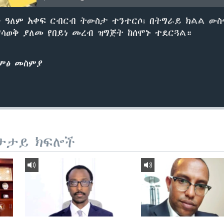
ን ዓለም አቀፍ ርብርብ ትውስታ ተንተርሶ፣ በትግራይ ክልል ውስ
ማሳወቅ ያለመ የበይነ መረብ ዝግጅት ከሰሞኑ ተደርጓል።
ድምፅ መስምያ
ታታይ ክፍሎች