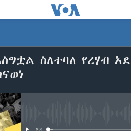
ስግቷል ስለተባለ የረሃብ አ
ከናወነ
No media source currently avail
0:00