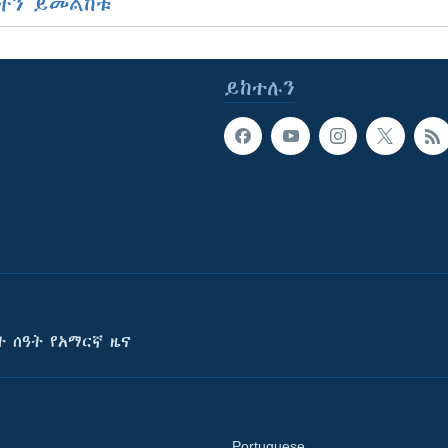
ችን ይመልከቱ
ይከተሉን
ት ሰዓት የአማርኛ ዜና
Portuguese