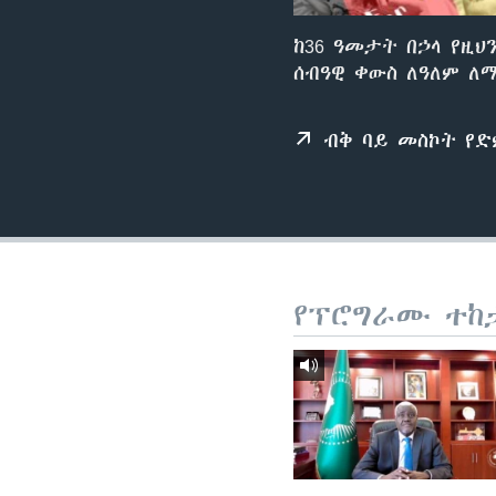
ከ36 ዓመታት በኃላ የዚህ
ሰብዓዊ ቀውስ ለዓለም ለ
ብቅ ባይ መስኮት የ
የፕሮግራሙ ተከ