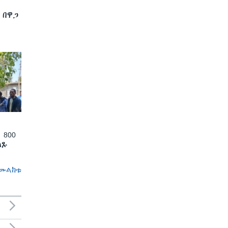
 በዋጋ
 800
ለጹ
መልከቱ