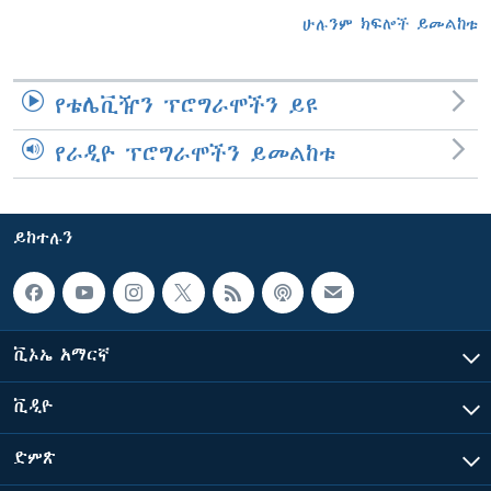
ሁሉንም ክፍሎች ይመልከቱ
የቴሌቪዥን ፕሮግራሞችን ይዩ
የራዲዮ ፕሮግራሞችን ይመልከቱ
ይከተሉን
ቪኦኤ አማርኛ
ቪዲዮ
ድምጽ