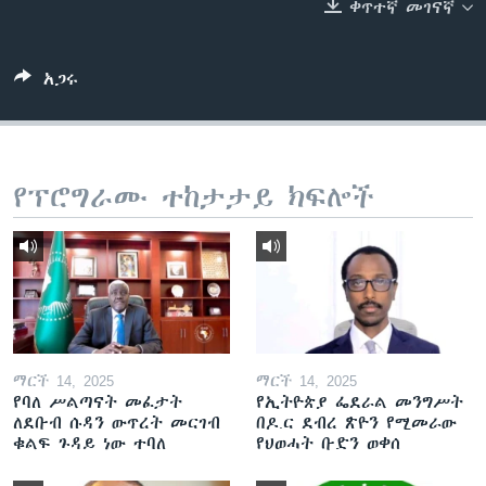
ቀጥተኛ መገናኛ
ቋንቋዎች
አጋሩ
የፕሮግራሙ ተከታታይ ክፍሎች
ማርች 14, 2025
ማርች 14, 2025
የባለ ሥልጣናት መፈታት
የኢትዮጵያ ፌደራል መንግሥት
ለደቡብ ሱዳን ውጥረት መርገብ
በዶ.ር ደብረ ጽዮን የሚመራው
ቁልፍ ጉዳይ ነው ተባለ
የህወሓት ቡድን ወቀሰ