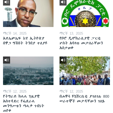
ማርች 14, 2025
ማርች 13, 2025
አይኤምኤፍ እና ኢትዮጵያ
የቦሮ ዴሞክራሲያዊ ፓርቲ
በዋጋ ግሽበት ትንበያ ተለያዩ
ሦስት አባላቱ መታሰራቸውን
አስታወቀ
ማርች 12, 2025
ማርች 12, 2025
የትግራይ ክልል ጊዜያዊ
በሐዋሳ ዩኒቨርሲቲ ያገለገሉ 800
አስተዳደር የፌደራል
ሠራተኞች መታዳቸውን ገለጹ
መንግሥቱን ጣልቃ ገብነት
ጠየቀ