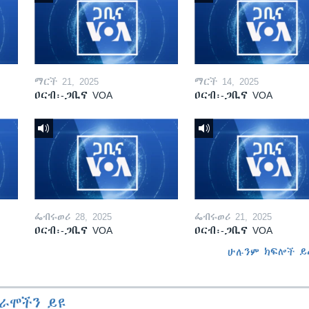
ማርች 21, 2025
ማርች 14, 2025
ዐርብ፡-ጋቢና VOA
ዐርብ፡-ጋቢና VOA
ፌብሩወሪ 28, 2025
ፌብሩወሪ 21, 2025
ዐርብ፡-ጋቢና VOA
ዐርብ፡-ጋቢና VOA
ሁሉንም ክፍሎች ይ
ራሞችን ይዩ