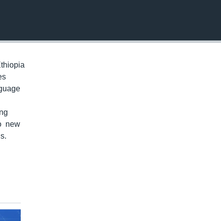
EMBED
thiopia
es
nguage
ung
to new
s.