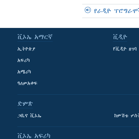
የራዲዮ ፕሮግራሞ
ቪኦኤ አማርኛ
ቪዲዮ
ኢትዮጵያ
የቪዲዮ ዘገባ
አፍሪካ
አሜሪካ
ዓለምአቀፍ
ድምጽ
ጋቢና ቪኦኤ
ከምሽቱ ሦስ
ቪኦኤ አፍሪካ