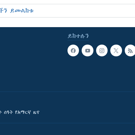
ችን ይመልከቱ
ይከተሉን
ት ሰዓት የአማርኛ ዜና