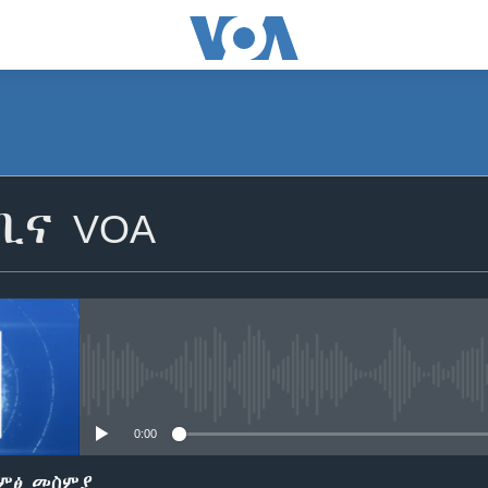
SUBSCRIBE
ቢና VOA
ይድረሰኝ / ይላክልኝ
No media source currently avail
0:00
ድምፅ መስምያ