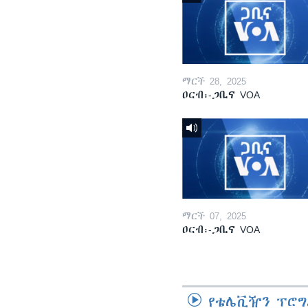
ማርች 28, 2025
ዐርብ፡-ጋቢና VOA
ማርች 07, 2025
ዐርብ፡-ጋቢና VOA
የቴሌቪዥን ፕሮግ