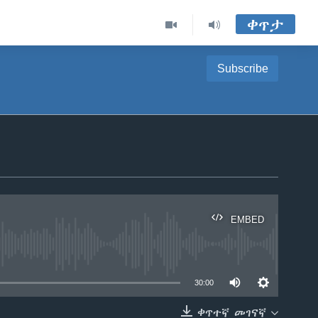
ቀጥታ
Subscribe
EMBED
able
30:00
ቀጥተኛ መገናኛ