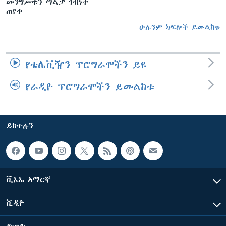
መንግሥቱን ጣልቃ ገብነት
ጠየቀ
ሁሉንም ክፍሎች ይመልከቱ
የቴሌቪዥን ፕሮግራሞችን ይዩ
የራዲዮ ፕሮግራሞችን ይመልከቱ
ይከተሉን
ቪኦኤ አማርኛ
ቪዲዮ