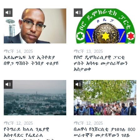
ማርች 14, 2025
ማርች 13, 2025
አይኤምኤፍ እና ኢትዮጵያ
የቦሮ ዴሞክራሲያዊ ፓርቲ
በዋጋ ግሽበት ትንበያ ተለያዩ
ሦስት አባላቱ መታሰራቸውን
አስታወቀ
ማርች 12, 2025
ማርች 12, 2025
የትግራይ ክልል ጊዜያዊ
በሐዋሳ ዩኒቨርሲቲ ያገለገሉ 800
አስተዳደር የፌደራል
ሠራተኞች መታዳቸውን ገለጹ