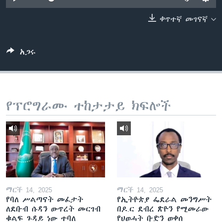
ቀጥተኛ መገናኛ
ቋንቋዎች
አጋሩ
የፕሮግራሙ ተከታታይ ክፍሎች
ማርች 14, 2025
ማርች 14, 2025
የባለ ሥልጣናት መፈታት
የኢትዮጵያ ፌደራል መንግሥት
ለደቡብ ሱዳን ውጥረት መርገብ
በዶ.ር ደብረ ጽዮን የሚመራው
ቁልፍ ጉዳይ ነው ተባለ
የህወሓት ቡድን ወቀሰ