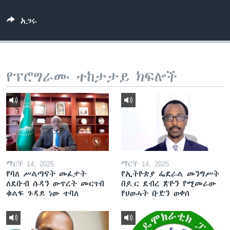
አጋሩ
ቋንቋዎች
የፕሮግራሙ ተከታታይ ክፍሎች
ማርች 14, 2025
ማርች 14, 2025
የባለ ሥልጣናት መፈታት
የኢትዮጵያ ፌደራል መንግሥት
ለደቡብ ሱዳን ውጥረት መርገብ
በዶ.ር ደብረ ጽዮን የሚመራው
ቁልፍ ጉዳይ ነው ተባለ
የህወሓት ቡድን ወቀሰ