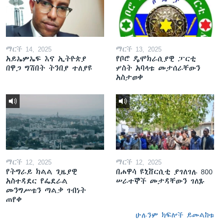
ማርች 14, 2025
ማርች 13, 2025
አይኤምኤፍ እና ኢትዮጵያ
የቦሮ ዴሞክራሲያዊ ፓርቲ
በዋጋ ግሽበት ትንበያ ተለያዩ
ሦስት አባላቱ መታሰራቸውን
አስታወቀ
ማርች 12, 2025
ማርች 12, 2025
የትግራይ ክልል ጊዜያዊ
በሐዋሳ ዩኒቨርሲቲ ያገለገሉ 800
አስተዳደር የፌደራል
ሠራተኞች መታዳቸውን ገለጹ
መንግሥቱን ጣልቃ ገብነት
ጠየቀ
ሁሉንም ክፍሎች ይመልከቱ