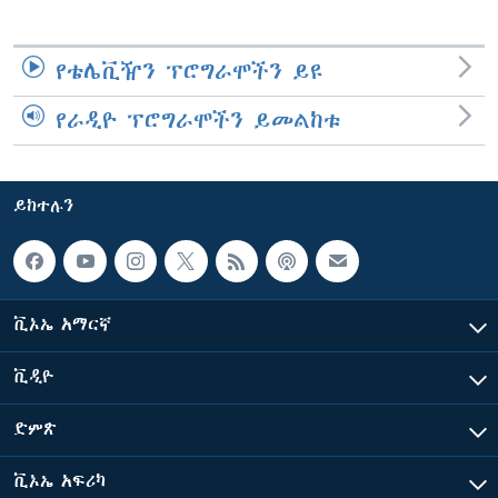
የቴሌቪዥን ፕሮግራሞችን ይዩ
የራዲዮ ፕሮግራሞችን ይመልከቱ
ይከተሉን
ቪኦኤ አማርኛ
ቪዲዮ
ድምጽ
ቪኦኤ አፍሪካ