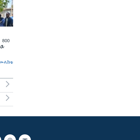
 800
ለጹ
መልከቱ