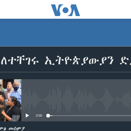
 ለተቸገሩ ኢትዮጵያውያን ድ
No media source currently avail
0:00
ድምፅ መስምያ