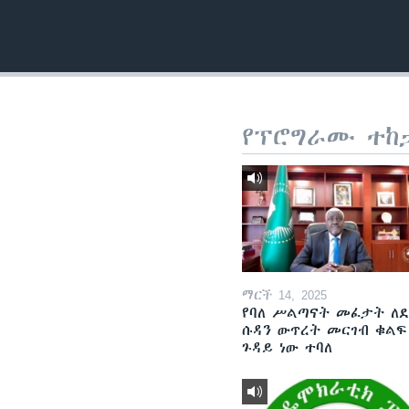
የፕሮግራሙ ተከ
ማርች 14, 2025
የባለ ሥልጣናት መፈታት ለ
ሱዳን ውጥረት መርገብ ቁልፍ
ጉዳይ ነው ተባለ