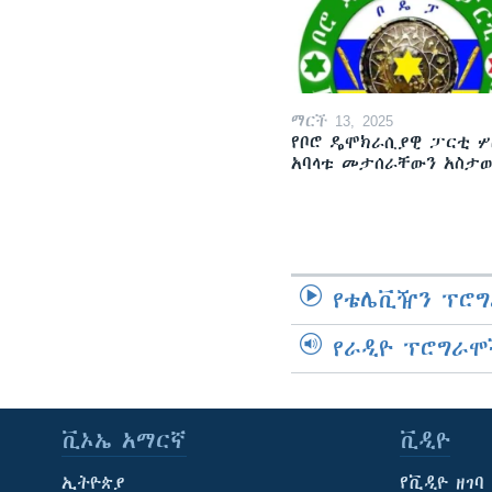
ማርች 13, 2025
የቦሮ ዴሞክራሲያዊ ፓርቲ ሦ
አባላቱ መታሰራቸውን አስታ
የቴሌቪዥን ፕሮግ
የራዲዮ ፕሮግራሞ
ቪኦኤ አማርኛ
ቪዲዮ
ኢትዮጵያ
የቪዲዮ ዘገባ