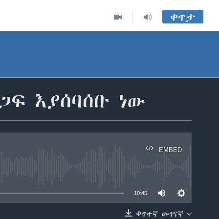
ቀጥታ
ጋፍ እያሰባሰቡ ነው
EMBED
able
10:45
ቀጥተኛ መገናኛ