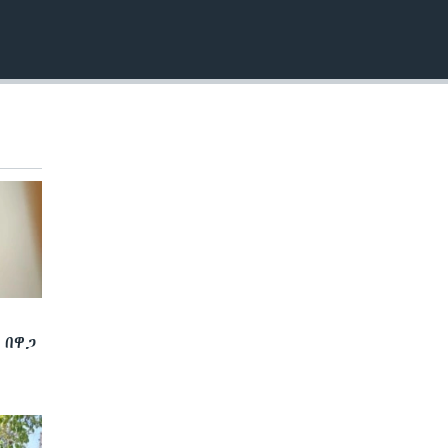
EMBED
 በዋጋ