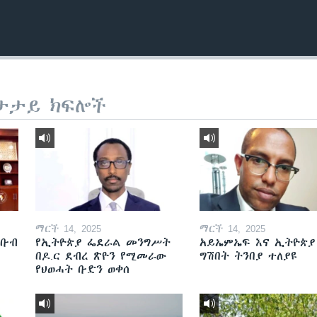
ታታይ ክፍሎች
ማርች 14, 2025
ማርች 14, 2025
ደቡብ
የኢትዮጵያ ፌደራል መንግሥት
አይኤምኤፍ እና ኢትዮጵያ
በዶ.ር ደብረ ጽዮን የሚመራው
ግሽበት ትንበያ ተለያዩ
የህወሓት ቡድን ወቀሰ