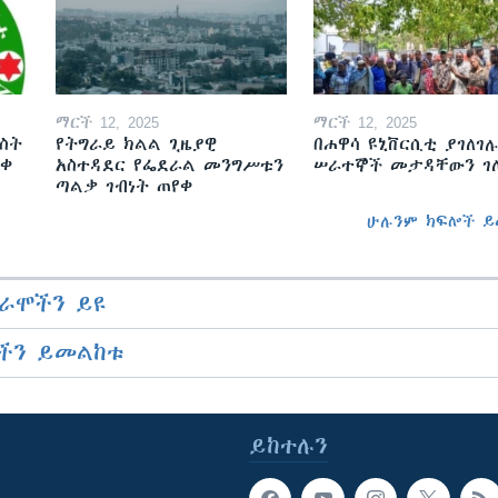
ማርች 12, 2025
ማርች 12, 2025
ስት
የትግራይ ክልል ጊዜያዊ
በሐዋሳ ዩኒቨርሲቲ ያገለገሉ
ወቀ
አስተዳደር የፌደራል መንግሥቱን
ሠራተኞች መታዳቸውን ገ
ጣልቃ ገብነት ጠየቀ
ሁሉንም ክፍሎች ይ
ራሞችን ይዩ
ችን ይመልከቱ
ይከተሉን