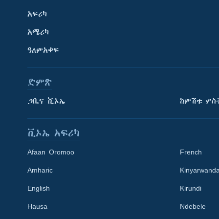
አፍሪካ
አሜሪካ
ዓለምአቀፍ
ድምጽ
ጋቢና ቪኦኤ
ከምሽቱ ሦስ
ቪኦኤ አፍሪካ
Afaan Oromoo
French
Amharic
Kinyarwand
English
Kirundi
Learning English
Hausa
Ndebele
ይከተሉን