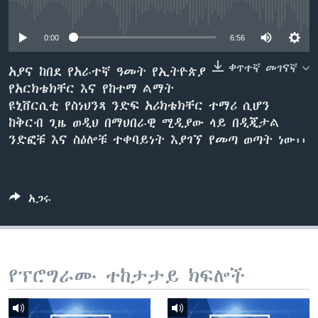
No media source currently available
0:00
6:56
ቋንቋዎች
ቀጥተኛ መገናኛ
አያና ከበደ የአራተኛ ዓመት የኢትዮጵያ
የአርክቴክቸር እና የከተማ ልማት
ዩኒቨርሲቲ የስነህንጻ ንድፍ አሪክቴክቸር ተማሪ ሲሆን
ከቅርብ ጊዜ ወዲህ በማህበራዊ ሚዲያው ላይ በዲጂታል
ንድፎቹ እና ስዕሎቹ ተቀባይነት እያገኘ የመጣ ወጣት ነው፡፡
አጋሩ
የፕሮግራሙ ተከታታይ ክፍሎች