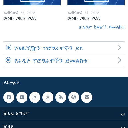
ፌብሩወሪ 28, 2025
ፌብሩወሪ 21, 2025
ዐርብ፡-ጋቢና VOA
ዐርብ፡-ጋቢና VOA
ሁሉንም ክፍሎች ይመልከቱ
የቴሌቪዥን ፕሮግራሞችን ይዩ
የራዲዮ ፕሮግራሞችን ይመልከቱ
ይከተሉን
ቪኦኤ አማርኛ
ቪዲዮ