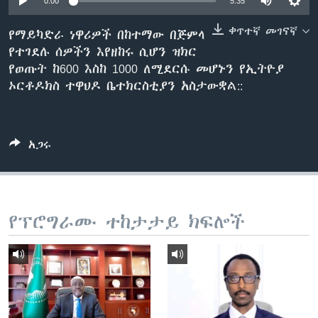
0:00
5:35
ቀጥተኛ መገናኛ
የማይካድራ ነዋሪዎች በከተማው በጅምላ
የተገደሉ ሰዎችን እየዘከሩ ሲሆን ዝክር
ቋንቋዎች
የወጡት ከ600 እስከ 1000 ለሚደርሱ መሆኑን የኢትዮያ
ኦርቶዶክስ ተዋህዶ ቤተክርስቲያን አስታውቋል::
አጋሩ
የፕሮግራሙ ተከታታይ ክፍሎች