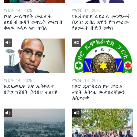
ማርች 14, 2025
ማርች 14, 2025
የባለ ሥልጣናት መፈታት
የኢትዮጵያ ፌደራል መንግሥት
ለደቡብ ሱዳን ውጥረት መርገብ
በዶ.ር ደብረ ጽዮን የሚመራው
ቁልፍ ጉዳይ ነው ተባለ
የህወሓት ቡድን ወቀሰ
ማርች 14, 2025
ማርች 13, 2025
አይኤምኤፍ እና ኢትዮጵያ
የቦሮ ዴሞክራሲያዊ ፓርቲ
በዋጋ ግሽበት ትንበያ ተለያዩ
ሦስት አባላቱ መታሰራቸውን
አስታወቀ