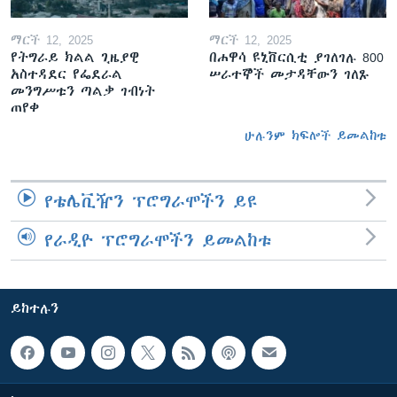
ማርች 12, 2025
ማርች 12, 2025
የትግራይ ክልል ጊዜያዊ
በሐዋሳ ዩኒቨርሲቲ ያገለገሉ 800
አስተዳደር የፌደራል
ሠራተኞች መታዳቸውን ገለጹ
መንግሥቱን ጣልቃ ገብነት
ጠየቀ
ሁሉንም ክፍሎች ይመልከቱ
የቴሌቪዥን ፕሮግራሞችን ይዩ
የራዲዮ ፕሮግራሞችን ይመልከቱ
ይከተሉን