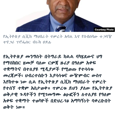
ቋንቋዎች
የኢትዮጵያ ሲቪክ ማህበራት ጥምረት አባል እና የስብሰባው ተጋባዥ
ተናጋሪ ፕሮፌሰር ብሩክ ሀይሉ
የኢትዮጵያ መንግስት በትግራይ ክልል ባካሄደውና ህግ
የማስከበር ዘመቻ ባለው ርምጃ ዙሪያ በዓለም አቀፍ
ተቋማትና በተለያዩ ሚዲያዎች የሚወጡ የተሳሳቱ
መረጃዎች፣ ህብረተሰቡን እያሳሳቱና ውዥምብር ውስጥ
እየከተቱ ነው ሲል የኢትዮጵያ ሲቪክ ማህበራት ጥምረት
የተሰኘ ተቋም አስታወቀ። ጥምረቱ ይህን ያለው የኢትዮጵያ
ወቅታዊ ጉዳዮችን የሚገመግሙ ፅሁፎችን ለተለያዩ የዓለም
አቀፍ ተቋማት ተወካዮች በድህረ-ገፅ አማካኝነት ባቀረቡበት
ወቅት ነው።