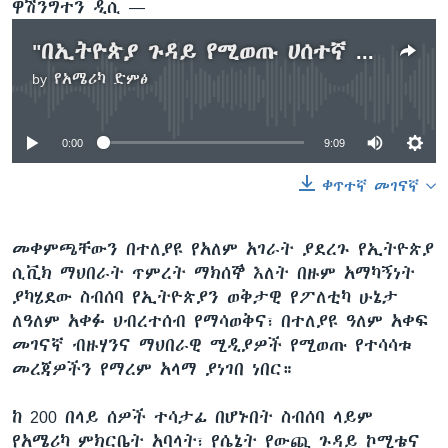
ዋሽንግተን ዲሲ —
"በኢትዮጵያ ጉዳይ የሚወጡ ሀሰተኛ መረጃዎች ህብረተሰቡን እያሳሳቱ ነው" - የኢትዮጵያ ሲቪክ ማህበራት ጥምረት
by
የአሜሪካ ድምፅ
No media source currently available
0:00
9:09
ቀጥተኛ መገናኛ
መቀምጫቸውን በተለያዩ የአለም አገራት ያደረጉ የኢትዮጵያ
ሲቪክ ማህበራት ጥምረት ማክሰኞ እለት በዙም አማካኝነት
ያካሄደው ስብሰባ የኢትዮጵያን ወቅታዊ የፖለቲካ ሁኔታ
ለዓለም አቀፉ ህብረተሰብ የማሳወቅና፣ በተለያዩ ዓለም አቀፍ
መገናኛ ብዙሃንና ማህበራዊ ሚዲያዎች የሚወጡ የተሳሳቱ
መረጃዎችን የማረም አላማ ያነገበ ነበር።
ከ 200 በላይ ሰዎች ተሳታፊ በሆኑበት ስብሰባ ላይም
የአሜሪካ ምክርቤት አባላት፣ የሴኔት የውጪ ጉዳይ ኮሚቴና