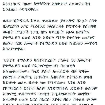
እንደነበርና በዙም አማካኝነት አስቀድሞ ስልጠናዎችን
እንደሰጠ ተናግረዋል።
ሌላው በትግራይ ክልል ተወልደው ያደጉትና በአሁኑ ሰዓት
በአሜሪካን አገር ሜሪላንድ ክፍለጋዛት የሚኖሩት የሰብዓዊ
መብት ተሟጋች ነጋሲ በየነ ባቀረቡት ፅሁፍ ህወሃትና
የትግራይን ህዝብ አንድ አድርጎ ማየት የተሳሳተ መሆኑና
ህወሃት ለ30 አመታት የትግራይን ህዝብ ሲጨቁን መኖሩን
አስረድተዋል።
"ህወሃት ትግራይን ባስተዳደረበት ያለፉት 30 አመታት
የትግራይን ህዝብ በኢኮኖሚም ሆነ በፖለቲካ
አልጠቀመውም። ከላይ ያሉት አመራሮች ብቻ ናቸው
የስርዓቱ ተጠቃሚ የነበሩት። አብዛኛው የትግራይ ህዝብ
ከድህነት ወለል በታች ነው የሚኖረው። እንደ አንድ
የኮሚዩኒስት ርዕዮተ አለም እንደሚከተል ድርጅት ሁሉንም
ኢኮኖሚ ተቆጣጥሮና ህዝቡን የሚቆጣጠርበት መዋቅር
አዘጋጅቶ ህዝቡ እርስ በእርሱ እየተጠባበቀ በተለይ ምንም