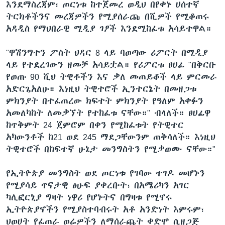
እንደማስረጃም፣ ጦርነቱ ከተጀመረ ወዲህ በየቀኑ ሀሰተኛ
ትርክቶችንና መረጃዎችን የሚያሰራጩ በሺዎች የሚቆጠሩ
አዳዲስ የማህበራዊ ሚዲያ ገፆች እንደሚከፈቱ አሳይተዋል።
"ዋሽንግተን ፖስት ህዳር 8 ላይ ባወጣው ሪፖርት በሚዲያ
ላይ የተደረገውን ዘመቻ አሳይቷል። የሪፖርቱ ፀሀፊ "በቅርቡ
የወጡ 90 ሺህ ትዊቶችን እና ቃለ መጠይቆች ላይ ምርመራ
አድርጌአለሁ። እነዚህ ትዊተሮች ኢንተርኔት በመዘጋቱ
ምክንያት በተፈጠረው ክፍተት ምክንያት የዓለም አቀፉን
አመለካከት ለመቃኘት የተከፈቱ ናቸው።" ብላለች። ፀሀፊዋ
ከጥቅምት 24 ጀምሮም በቀን የሚከፈቱት የትዊተር
አካውንቶች ከ21 ወደ 245 ማደጋቸውንም ጠቅሳለች። እነዚህ
ትዊተሮች በከፍተኛ ሁኔታ መንግስትን የሚቃወሙ ናቸው።"
የኢትዮጵያ መንግስት ወደ ጦርነቱ የገባው ተገዶ መሆኑን
የሚያሳይ ጥናታዊ ፅሁፍ ያቀረቡት፣ በአሜሪካን አገር
ካሊፎርኒያ ግዛት ነዋሪ የሆኑትና በግዛቱ የሚኖሩ
ኢትዮጵያኖችን የሚያስተባብሩት አቶ አንድነት እምሩም፣
ህወሀት የፈጠራ ወሬዎችን ለማሰራጨት ቀድሞ ሲዘጋጅ