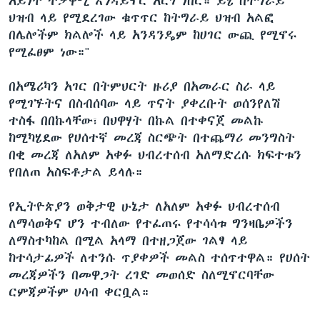
አይነት ተቃዋሚ እንዳይኖር አርጎ ነበር። ይሄ በትግራይ
ህዝብ ላይ የሚደረገው ቁጥጥር ከትግራይ ህዝብ አልፎ
በሌሎችም ክልሎች ላይ አንዳንዴም ከሀገር ውጪ የሚኖሩ
የሚፈፀም ነው።"
በአሜሪካን አገር በትምህርት ዙሪያ በአመራር ስራ ላይ
የሚገኙትና በስብሰባው ላይ ጥናት ያቀረቡት ወሰንየለሽ
ተስፋ በበኩላቸው፣ በህዋሃት በኩል በተቀናጀ መልኩ
ከሚካሄደው የሀሰተኛ መረጃ ስርጭት በተጨማሪ መንግስት
በቂ መረጃ ለአለም አቀፉ ህብረተሰብ አለማድረሱ ክፍተቱን
የበለጠ አስፍቶታል ይላሉ።
የኢትዮጵያን ወቅታዊ ሁኔታ ለአለም አቀፉ ህብረተሰብ
ለማሳወቅና ሆን ተብለው የተፈጠሩ የተሳሳቱ ግንዛቤዎችን
ለማስተካከል በሚል አላማ በተዘጋጀው ገልፃ ላይ
ከተሳታፊዎች ለተንሱ ጥያቀዎች መልስ ተሰጥተዋል። የሀሰት
መረጃዎችን በመዋጋት ረገድ መወሰድ ስለሚኖርባቸው
ርምጃዎችም ሀሳብ ቀርቧል።