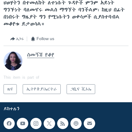
ህወሃትን በተመለከት ለተነሱት ጉዳዮች ምንም አይነት
ግንኙነት ባለመኖሩ መልስ ማግኘት ባንችልም፣ ከዚህ በፊት
በነበሩት ግዜያት ግን የሚነሱትን ወቀሳዎች ሲያስተባብል
መቆየቱ ይታወሳል።
አጋሩ
Follow us
ስመኝሽ የቆየ
This item is part of
ዜና
ኢትዮጵያ/ኤርትራ
ጋቢና ቪኦኤ
ይከተሉን