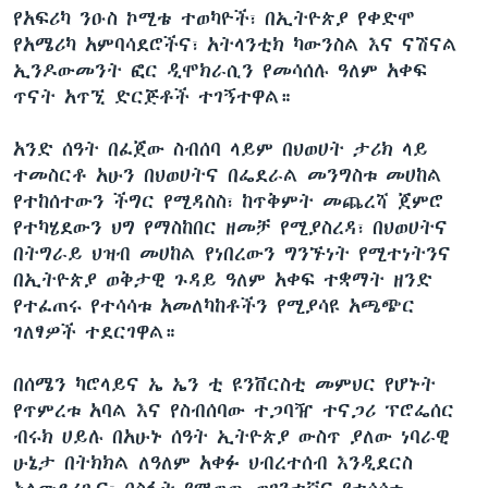
የአፍሪካ ንዑስ ኮሚቴ ተወካዮች፣ በኢትዮጵያ የቀድሞ
የአሜሪካ አምባሳደሮችና፣ አትላንቲክ ካውንስል እና ናሽናል
ኢንዶውመንት ፎር ዲሞክራሲን የመሳሰሉ ዓለም አቀፍ
ጥናት አጥኚ ድርጅቶች ተገኝተዋል።
አንድ ሰዓት በፈጀው ስብሰባ ላይም በህወሀት ታሪክ ላይ
ተመስርቶ አሁን በህወሀትና በፌደራል መንግስቱ መሀከል
የተከሰተውን ችግር የሚዳስስ፣ ከጥቅምት መጨረሻ ጀምሮ
የተካሄደውን ህግ የማስከበር ዘመቻ የሚያስረዳ፣ በህወሀትና
በትግራይ ህዝብ መሀከል የነበረውን ግንኙነት የሚተነትንና
በኢትዮጵያ ወቅታዊ ጉዳይ ዓለም አቀፍ ተቋማት ዘንድ
የተፈጠሩ የተሳሳቱ አመለካከቶችን የሚያሳዩ አጫጭር
ገለፃዎች ተደርገዋል።
በሰሜን ካሮላይና ኤ ኤን ቲ ዩንቨርስቲ መምህር የሆኑት
የጥምረቱ አባል እና የስብሰባው ተጋባዥ ተናጋሪ ፕሮፌሰር
ብሩክ ሀይሉ በአሁኑ ሰዓት ኢትዮጵያ ውስጥ ያለው ነባራዊ
ሁኔታ በትክክል ለዓለም አቀፉ ህብረተሰብ እንዲደርስ