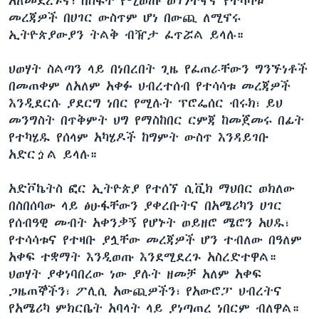
አለመደረጉና፣ በስፋት የሚወጡ ወገንተኛና የተሳሳቱ
መረጃዎች በሀገር ውስጥም ሆነ በውጪ ለሚኖሩ
ኢትዮጵያውያን ትልቅ ብዥታ ፈጥሯል ይላሉ።
ህወሃት ስልጣን ላይ በነበረበት ጊዜ የፈጠራቸውን ግንኙነቶች
በመጠቀም ለአለም አቀፉ ህብረተሰብ የተሳሳቱ መረጃዎች
እንዲደርሱ ያደርግ ነበር የሚሉት ፕሮፌሰር ብሩክ፣ ይህ
መንግስት በጥቅምት ህግ የማስከበር ርምጃ ከመጀመሩ በፊት
የተካሄዱ የሰላም አካሄዶች ከግምት ውስጥ እንዳይገቡ
አድርጏል ይላሉ።
አድቮኬትስ ፎር ኢትዮጵያ የተሰኘ ሲቪክ ማህበር ወክለው
በስበሰባው ላይ ፅሁፋቸውን ያቀረቡትና በአሜሪካን ሀገር
የሰብዓዊ መብት አቀንቃኝ የሆኑት ወይዘሮ ሜሮን አሀዱ፣
የተሳሳቱና የተዛቡ ያሏቸው መረጃዎች ሆን ተብለው በዓለም
አቀፍ ተቋማት እንዲወጡ እንደሚደረጉ አስረድተዋል።
ህወሃት ያቀነባበረው ነው ያሉት ዘመቻ አለም አቀፍ
ጋዜጠኞችን፣ ፖሊሲ አውጪዎችን፣ የአውሮፓ ህብረትና
የአሜሪካ ምክርቤት አባላት ላይ ያነጣጠረ ነበርም ብለዋል።